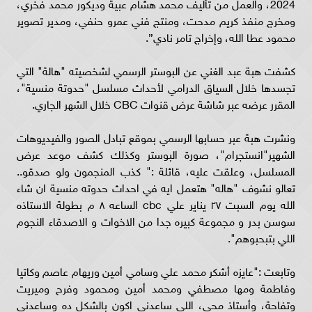
2024، والعمل من تأليف محمد هشام عبية وديكور محمد فخري،
ومخرج منفذ كريم مدحت، ومنتج فني عمرو حنفي، ومدير تصوير
محمود عطا الله، وإخراج تامر نادي”.
كشفت هبة عبد الغني عن البوستر الرسمي لشخصيته "هالة" التي
تجسدها خلال السياق الدرامي لأحداث مسلسل "حدوتة منسية"،
المقرر عرضه عبر شاشة عرض قنوات CBC خلال الشهر الجاري.
ونشرت هبة عبر حسابها الرسمي بموقع تبادل الصور والفيديوهات
الشهير"انستجرام"، صورة البوستر وكذلك كشف موعد عرض
المسلسل، وعلقت عليه، قائلة :" كذب المنجمون ولو صدقو..
تعالو نشوف "هاله" هتعمل ايه في احداث حدوته منسية ان شاء
الله يوم السبت ٢٧ يناير علي cbc الساعه ٨ م بطولة الاستاذه
سوسن بدر و مجموعة كبيره جدا من الاخوات و الاصدقاء النجوم
اللي بتبحبوهم".
وتابعت :"عايزه أشكر محمد علي وسامي أمين وريهام عاصم وكاتيا
وفاطمة ومها مصطفي ومحمد أمين ومحمود وفرح وميريت
وتفاحة، وأستاذ محي، اللي ساعدني اكون بالشكل ده وساعدني