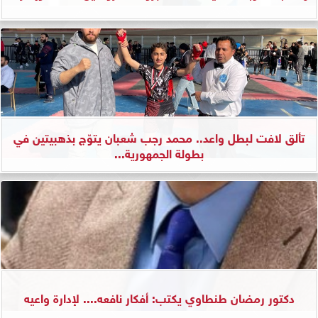
تألق لافت لبطل واعد.. محمد رجب شعبان يتوّج بذهبيتين في
بطولة الجمهورية...
دكتور رمضان طنطاوي يكتب: أفكار نافعه.... لإدارة واعيه