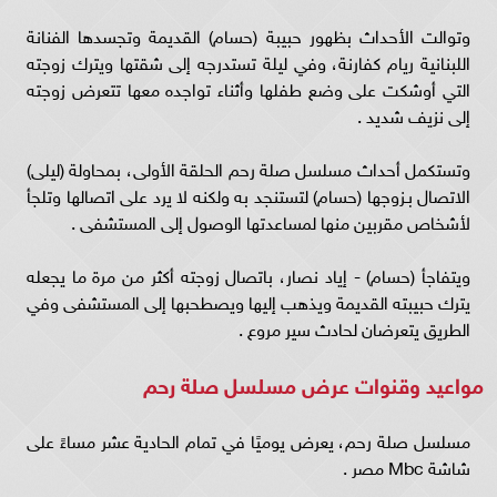
وتوالت الأحداث بظهور حبيبة (حسام) القديمة وتجسدها الفنانة
اللبنانية ريام كفارنة، وفي ليلة تستدرجه إلى شقتها ويترك زوجته
التي أوشكت على وضع طفلها وأثناء تواجده معها تتعرض زوجته
إلى نزيف شديد .
وتستكمل أحداث مسلسل صلة رحم الحلقة الأولى، بمحاولة (ليلى)
الاتصال بـزوجها (حسام) لتستنجد به ولكنه لا يرد على اتصالها وتلجأ
لأشخاص مقربين منها لمساعدتها الوصول إلى المستشفى .
ويتفاجأ (حسام) - إياد نصار، باتصال زوجته أكثر من مرة ما يجعله
يترك حبيبته القديمة ويذهب إليها ويصطحبها إلى المستشفى وفي
الطريق يتعرضان لحادث سير مروع .
مواعيد وقنوات عرض مسلسل صلة رحم
مسلسل صلة رحم، يعرض يوميًا في تمام الحادية عشر مساءً على
شاشة Mbc مصر .