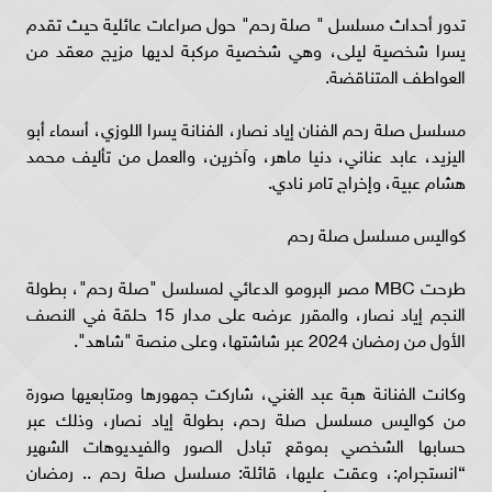
تدور أحداث مسلسل " صلة رحم" حول صراعات عائلية حيث تقدم
يسرا شخصية ليلى، وهي شخصية مركبة لديها مزيج معقد من
العواطف المتناقضة.
مسلسل صلة رحم الفنان إياد نصار، الفنانة يسرا اللوزي، أسماء أبو
اليزيد، عابد عناني، دنيا ماهر، وآخرين، والعمل من تأليف محمد
هشام عبية، وإخراج تامر نادي.
كواليس مسلسل صلة رحم
طرحت MBC مصر البرومو الدعائي لمسلسل "صلة رحم"، بطولة
النجم إياد نصار، والمقرر عرضه على مدار 15 حلقة في النصف
الأول من رمضان 2024 عبر شاشتها، وعلى منصة "شاهد".
وكانت الفنانة هبة عبد الغني، شاركت جمهورها ومتابعيها صورة
من كواليس مسلسل صلة رحم، بطولة إياد نصار، وذلك عبر
حسابها الشخصي بموقع تبادل الصور والفيديوهات الشهير
“انستجرام:، وعقت عليها، قائلة: مسلسل صلة رحم .. رمضان