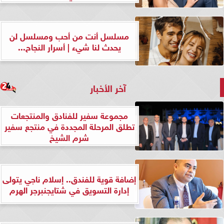
مسلسل أنت من أحب ومسلسل لن
يحدث لنا شيء | أسرار النجاح...
آخر الأخبار
مجموعة سفير للفنادق والمنتجعات
تطلق المرحلة المجددة في منتجع سفير
شرم الشيخ
إضافة قوية للفندق.. إسلام ناجي يتولى
إدارة التسويق في شتايجنبرجر الهرم