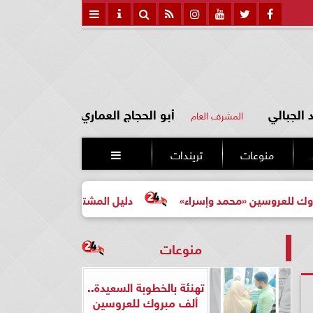
الجبالي
أبو الحجاج العماري
المشرف العام
منوعات
تريندات

 «محمد وإسراء»
دليل المشتري لأول مرة لاختيار مشروع عقا
منوعات
تهنئة بالخطوبة السعيدة..
ألف مبروك للعروسين