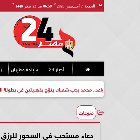
مـ
هـ
الجمعة
7
أغسطس
2026
06:59 صـ
23
صفر
1448
أخبار 24
سياحة وطيران
ري
طل واعد.. محمد رجب شعبان يتوّج بذهبيتين في بطولة الجمهورية للك
منوعات
دعاء مستحب في السحور للرزق و