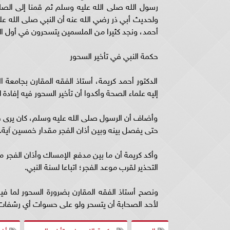
رسول الله صلى الله عليه وسلم ثم قمنا إلى الصل
ولحديث أبي ذر رضي الله عنه أن النبي صلى الله عليه
أحمد، ونجد كثيرا من الملسمين يتسحرون في أول الليل قبل ا
حكمة النبي في تأخير السحور
الدكتور أحمد كريمة، أستاذ الفقه المقارن بجامعة ا
إليه علماء الصحة وأكدوا أن تأخير السحور فيه إفاد
وأضاف أن الرسول صلى الله عليه وسلم، كان يرى ف
حتى يفصل بينه وبين أذان الفجر مقدار خمسين آية.
وأكد كريمة أن ما بين مدفع الإمساك وأذان الفجر 
التحذير لقرب موعد الفجر؛ اتباعا لسنة النبي.
ونصح أستاذ الفقه المقارن بضرورة السحور لما في
لأحد الصحابة أن يتسحر ولو على حسوات أي رشفات 
السحور
حكمة النبي في تأخير السحور
أفض