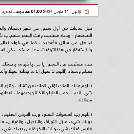
الإثنين، 11 مارس 2024
01:00 صـ
بتوقيت القاهرة
قبل ساعات من
أول سحور في شهر رمضان
والذ
الاستغفار ، ودعاء مستحب وقت السحر مستجاب لأن
له هل من سائل فأعطيه ، كما في قوله تعالى " 
والاستغفار في هذا التوقيت ،دعاء مستحب في السح
دعاء مستحب في السحور
يا حي يا قيوم، برحمتك 
صباح ومساء. (اللهم لا سهل إلا ما جعلته سهلا وأن
(اللهم مالك الملك تؤتي الملك من تشاء ، وتنزع ا
شيء قدير . رحمن الدنيا والآخرة ورحيمهما ، تعطيه
سواك).
(اللهم رب السموات السبع، ورب العرش العظيم،
دونك شيء، منزل التوراة، والإنجيل، والفرقان، ف
فليس قبلك شيء، وأنت الآخر فليس بعدك شيء، اقض