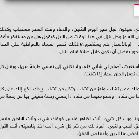
ي سيكون قبل فجر اليوم الإثنين، و
الدعاء وقت السحر
مستجاب وكذلك
 الله عز وجل ينزل في هذا الوقت من الليل فيقول هل من مستغفر فأغفر
(وبالأسحار هم يستغفرون)،لذلك نصح العلماء بالمواظبة على الدعاء
ور يفضل أن يكون خلال صلاة قيام الليل.
أستغيث، أصلح لي شأني كله، ولا تكلني إلى نفسي طرفة عين)، ويقال كل
ت تجعل الحزن سهلا إذا شئت).
لملك ممن تشاء ، وتعز من تشاء ، وتذل من تشاء ، بيدك الخير إنك على كل
ما من تشاء ، وتمنع منهما من تشاء ، ارحمني رحمة تغنيني بها عن رحمة من
 ربنا ورب كل شيء، أنت الظاهر فليس فوقك شيء، وأنت الباطن فليس
الق الحب والنوى، أعوذ بك من شر كل شيء أنت آخذ بناصيته، أنت الأول
 عنا الدين وأغننا من الفقر).