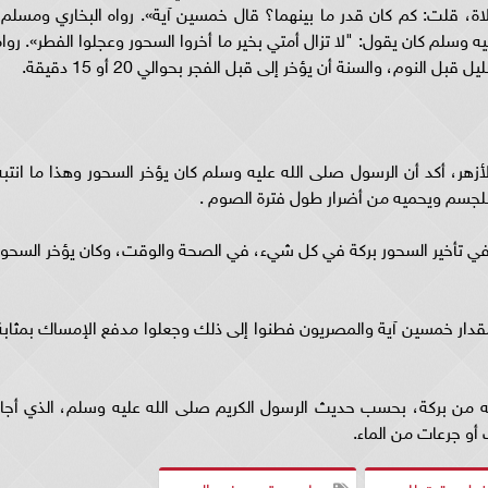
اة، قلت: كم كان قدر ما بينهما؟ قال خمسين آية». رواه البخاري ومسلم،
 وسلم كان يقول: "لا تزال أمتي بخير ما أخروا السحور وعجلوا الفطر». رواه
لنوم، والسنة أن يؤخر إلى قبل الفجر بحوالي 20 أو 15 دقيقة.
لأزهر، أكد أن الرسول صلى الله عليه وسلم كان يؤخر السحور وهذا ما انتبه
ة للجسم ويحميه من أضرار طول فترة الصوم .
ي تأخير السحور بركة في كل شيء، في الصحة والوقت، وكان يؤخر السحور
مقدار خمسين آية والمصريون فطنوا إلى ذلك وجعلوا مدفع الإمساك بمثابة
ه من بركة، بحسب حديث الرسول الكريم صلى الله عليه وسلم، الذي أجاز
أو جرعات من الماء.
ل وقت للسحور
دعاء مستحب في السحور