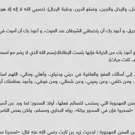
، والبخل والجبن، وضلع الدين، وغلبة الرجال). (حسبي الله لا إله إلا هو،
الحرق، و أعوذ بك أن يتخبطني الشيطان عند الموت، و أعوذ بك أن أموت في
 أعوذ بك من الخيانة فإنها بئست البطانة).(بسم الله الذي لا يضر مع اسمه
، ثلاث مرات).
هم إني أسألك العفو والعافية في ديني ودنياي، وأهلي ومالي، اللهم استر
ي، ومن خلفي، وعن يميني، وعن شمالي، ومن فوقي، وأعوذ بعظمتك أن
المهجورة التي يستحب للصائم فعلها، أولا: السحور: لما ورد عن أنس
 «تسحروا فإن في السحور بركة». رواه البخاري ومسلم، ولكن بعض الناس
السنن المهجورة : لحديث زيد بن ثابت رضي الله عنه قال: «تسحرنا مع