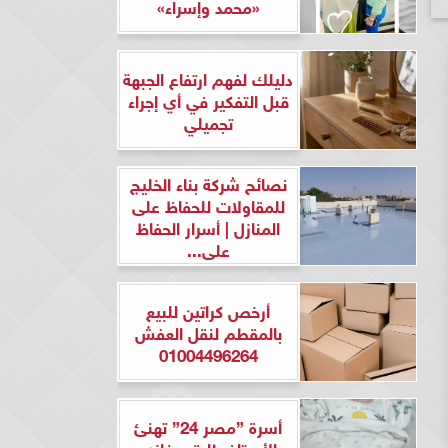
«محمد وإسراء»
دليلك لفهم ارتفاع الجبهة
قبل التفكير في أي إجراء
تجميلي
نصائح شركة بناء الخليج
للمقاولات للحفاظ على
المنازل | أسرار الحفاظ
على...
أرخص كراتين للبيع
بالمقطم لنقل العفش
01004496264
أسرة ”مصر 24” تهنئ
الأستاذ طارق مغازي