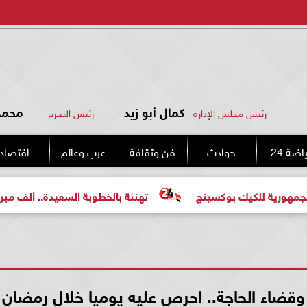
كمال أبو زيد
محمد 
رئيس مجلس الإدارة
رئيس التحرير
اضة 24
حوادث
فن وثقافة
عرب وعالم
اقتصاد
يك بوكسينج
تهنئة بالخطوبة السعيدة.. ألف مبروك للعروسين
قضاء الحاجة.. احرص عليه يوميا خلال رمضان