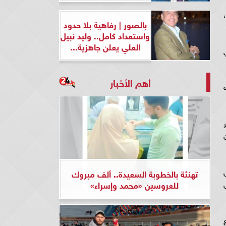
بالصور | رفاهية بلا حدود
واستعداد كامل.. وليد نبيل
العلي يعلن جاهزية...
أهم الأخبار
تهنئة بالخطوبة السعيدة.. ألف مبروك
للعروسين «محمد وإسراء»