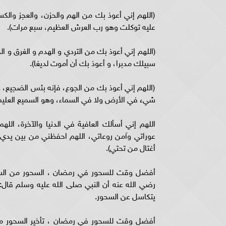
(اللهم إني أعوذ بك من الهم والحزن، والعجز والكسل
عليه توكلت وهو رب العرش العظيم، سبع مرات).
(اللهم إني أعوذ بك من التردي و الهدم و الغرق و 
سبيلك مدبرا، و أعوذ بك أن أموت لديغا).
(اللهم إني أعوذ بك من الجوع، فإنه بئس الضجيع، و
شيء في الأرض ولا في السماء، وهو السميع العليم
اللهم إني أسألك العافية في الدنيا والآخرة، الل
عوراتي وآمن روعاتي، اللهم احفظني من بين يد
أغتال من تحتي).
أفضل وقت للسحور في رمضان ، السحور من السنن 
رضي الله عنه أن النبي صلى الله عليه وسلم قال:
يتكاسل عن السحور.
أفضل وقت للسحور في رمضان ، تأخير السحور من 