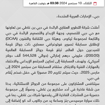
الثلاثاء، 10 سبتمبر 2024
03:38 مـ
بتوقيت القاهرة
دبي، الإمارات العربية المتحدة،
أعلنت شركة التطوير العقاري الرائدة في دبي بن غاطي عن تعاونها
مع حي دبي للتصميم، وجهة الإبداع والتصميم الرائدة في دبي
والتابعة لمجموعة تيكوم، وهيئة دبي للثقافة والفنون (DCAA)
لإطلاق مسابقة تصوير فوتوغرافي معماري ذات جوائز قيمة
للمبدعين حول العالم. تبلغ قيمة جوائز المسابقة العالمية
(200/20)، مليوني درهم إماراتي (حوالي 544,528 ألف دولار
أمريكي)، وتهدف المسابقة إلى تمكين المجتمع الإبداعي والاحتفاء
بالمهارات الفنية والابتكار. ستقام المسابقة من سبتمبر 2024 إلى
مارس 2025، حيث سيتم تكريم 20 مصورًا في حفل ضخم يُقام
في دبي.
سيتنافس المشاركون على مجموعة من الجوائز الاستثنائية، بدءًا
من شقة فاخرة في أحد مشاريع بن غاطي، وصولًا إلى مجموعة
حصرية من المنتجات الفاخرة التي يقدمها شركاء بن غاطي، بما في
ذلك سيارة مرسيدس-بنز وساعة يد من جاكوب آند كو إضافة إلى