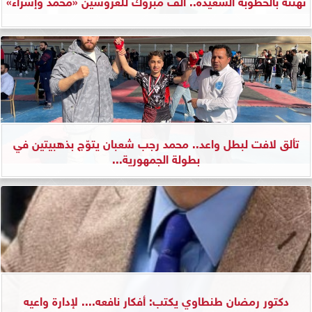
تهنئة بالخطوبة السعيدة.. ألف مبروك للعروسين «محمد وإسراء»
تألق لافت لبطل واعد.. محمد رجب شعبان يتوّج بذهبيتين في
بطولة الجمهورية...
دكتور رمضان طنطاوي يكتب: أفكار نافعه.... لإدارة واعيه