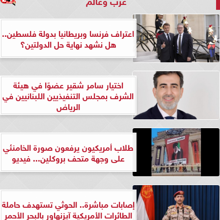
عرب وعالم
اعتراف فرنسا وبريطانيا بدولة فلسطين..
هل نشهد نهاية حل الدولتين؟
اختيار سامر شقير عضوًا في هيئة
الشرف بمجلس التنفيذيين اللبنانيين في
الرياض
طلاب أمريكيون يرفعون صورة الخامنئي
على وجهة متحف بروكلين... فيديو
إصابات مباشرة.. الحوثي تستهدف حاملة
الطائرات الأمريكية آيزنهاور بالبحر الأحمر