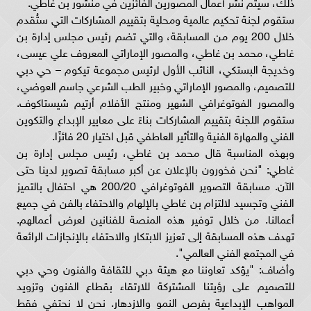
ذلك، سيتم نشر أعمال المصورين الفائزين في منشور بن غاطي.
ستقوم لجنة تحكيم عالمية ومحلية بتقييم المشاركات التي ستُقدم
خلال 200 يوم من المسابقة، والتي تضم رئيس مجلس إدارة بن
غاطي، محمد بن غاطي، والمصور الإماراتي المعروف علي عيسى،
وخديجة البستكي، النائب الأول لرئيس مجموعة تيكوم – حي دبي
للتصميم، والمصور الإماراتي وخبير الطب الشرعي جاسم العوضي،
والمصور الفوتوغرافي الشهير ومنتج الأفلام أرتيم شيستاكوف.
ستقوم اللجنة بتقييم المشاركات بناءً على معايير الإبداع والتكوين
الفني والمهارة الفنية والتأثير العاطفي قبل اختيار 20 فائزًا.
وبهذه المناسبة قال محمد بن غاطي، رئيس مجلس إدارة بن
غاطي: "نحن فخورون بالإعلان عن أكبر مسابقة تصوير لدينا حتى
الآن. مسابقة التصوير الفوتوغرافي 200/20 هي احتفال بالتميز
الفني وتجسيد لالتزام بن غاطي بالإلهام والاحتفاء بالفن في جميع
أعمالنا. من خلال توفير هذه المنصة للفنانين لعرض أعمالهم.
تهدف هذه المسابقة إلى تعزيز الابتكار والاحتفاء بالإنجازات الرائعة
في المجتمع الفني العالمي".
وأضاف: "يؤكد تعاوننا مع هيئة دبي للثقافة والفنون وحي دبي
للتصميم على رؤيتنا المشتركة للارتقاء بقطاع الفنون وتزويد
المواهب الإبداعية بفرص النمو والازدهار. نحن لا نحتفي فقط