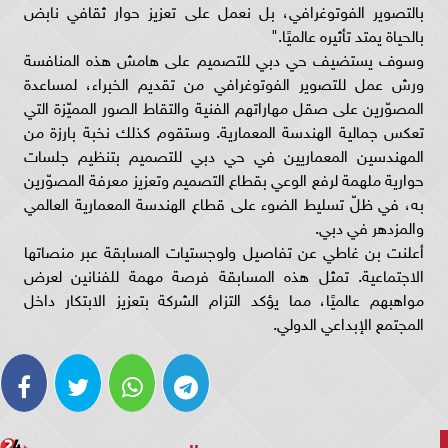
بالتصوير الفوتوغرافي، بل نعمل على تعزيز حوار ثقافي نابض
بالحياة يمتد تأثيره عالميًا."
وسوف يستضيف حي دبي للتصميم على هامش هذه المنافسة
ورش عمل للتصوير الفوتوغرافي من تقديم الخبراء، لمساعدة
المصوّرين على صقل مهاراتهم الفنية والتقاط الصور المميّزة التي
تعكس جمالية الهندسة المعمارية. وستقوم كذلك نخبة بارزة من
المهندسين المعماريين في حي دبي للتصميم بتنظيم جلسات
حوارية ملهمة لرفع الوعي بقطاع التصميم وتعزيز معرفة المصوّرين
به، في ظلّ تسليط الضوء على قطاع الهندسة المعمارية العالمي
والمزدهر في دبي.
أعلنت بن غاطي عن تفاصيل ولوجستيات المسابقة عبر منصاتها
الاجتماعية. تمثل هذه المسابقة فرصة مهمة للفنانين لعرض
مواهبهم عالميًا، مما يؤكد التزام الشركة بتعزيز الابتكار داخل
المجتمع الإبداعي الدولي.