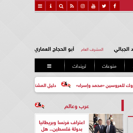
الجبالي
أبو الحجاج العماري
المشرف العام
منوعات
تريندات

سين «محمد وإسراء»
دليل المشتري لأول مرة لاختيار مشروع 
عرب وعالم
اعتراف فرنسا وبريطانيا
بدولة فلسطين.. هل