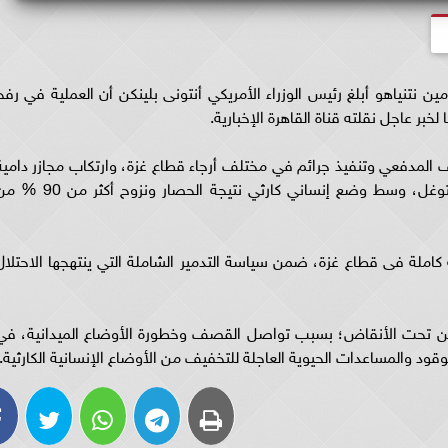
مين نتنياهو أبلغ رئيس الوزراء الأمريكي أنتونى بلينكن أن العملية في رفح
بر عاجل نقلته قناة القاهرة الإخبارية.
لمدفعي وتنفيذ جرائم في مختلف أرجاء قطاع غزة، وارتكاب مجازر دامية
ضد المدنيين، وتنفيذ جرائم مروعة في مناطق التوغل، وسط وضع إنساني كارثي نتيجة الحصار ونزوح أكثر
 كاملة فى قطاع غزة، ضمن سياسة التدمير الشاملة التي ينتهجها الاحتلال
م من تحت الأنقاض؛ بسبب تواصل القصف وخطورة الأوضاع الميدانية، في
د والمساعدات الحيوية العاجلة للتخفيف من الأوضاع الإنسانية الكارثية.