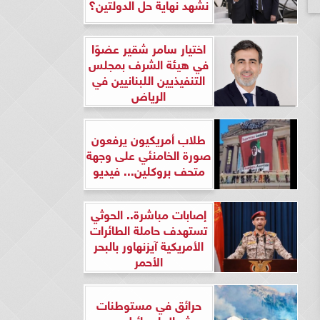
نشهد نهاية حل الدولتين؟
اختيار سامر شقير عضوًا
في هيئة الشرف بمجلس
التنفيذيين اللبنانيين في
الرياض
طلاب أمريكيون يرفعون
صورة الخامنئي على وجهة
متحف بروكلين... فيديو
إصابات مباشرة.. الحوثي
تستهدف حاملة الطائرات
الأمريكية آيزنهاور بالبحر
الأحمر
حرائق في مستوطنات
شمال إسرائيل بعد