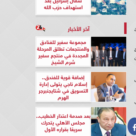
استهداف حزب الله
آخر الأخبار
مجموعة سفير للفنادق
والمنتجعات تطلق المرحلة
المجددة في منتجع سفير
 من 90 % من
شرم الشيخ
إضافة قوية للفندق..
إسلام ناجي يتولى إدارة
التسويق في شتايجنبرجر
الهرم
بعد صدمة اعتذار الخطيب..
مجلس الأهلي يتحرك
سريعًا بقراره الأول