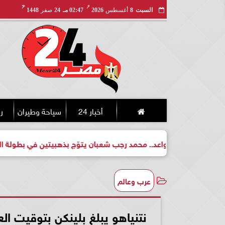
مـ
هـ
السبت
8
أغسطس
2026
02:47 مـ
24
صفر
1448
أخبار 24
سياحة وطيران
ري
 لبطل واعد.. محمد رجب شعبان يتوّج بذهبيتين في بطولة الجمهورية 
عرب وعالم
نتنياهو يبلغ بلينكن بتوقيت ا