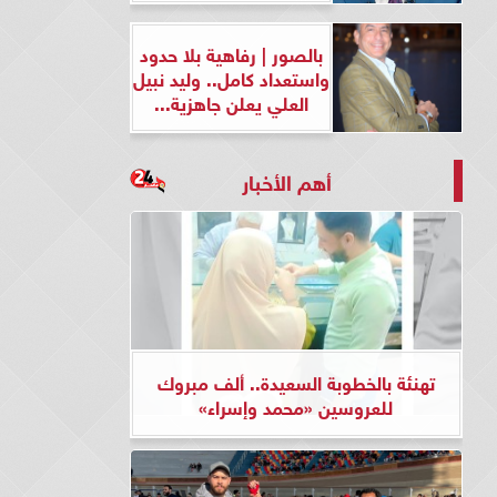
بالصور | رفاهية بلا حدود
واستعداد كامل.. وليد نبيل
العلي يعلن جاهزية...
أهم الأخبار
تهنئة بالخطوبة السعيدة.. ألف مبروك
للعروسين «محمد وإسراء»