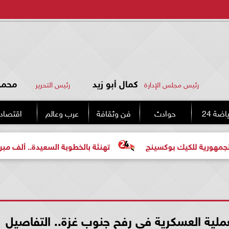
كمال أبو زيد
محمد 
رئيس مجلس الإدارة
رئيس التحرير
اضة 24
حوادث
فن وثقافة
عرب وعالم
اقتصاد
للكيك بوكسينج
تهنئة بالخطوبة السعيدة.. ألف مبروك للعرو
لعملية العسكرية فى رفح جنوب غزة.. التفاصيل