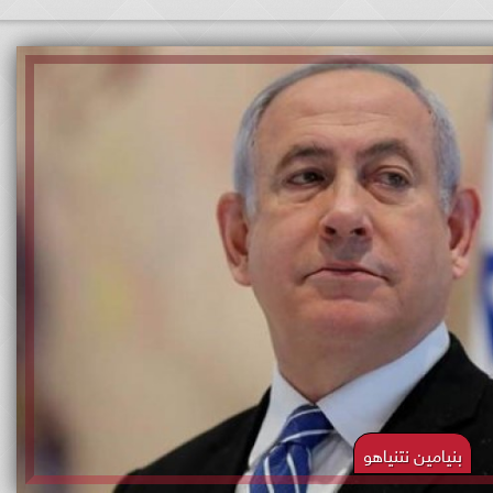
بنيامين نتنياهو