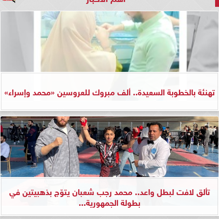
تهنئة بالخطوبة السعيدة.. ألف مبروك للعروسين «محمد وإسراء»
تألق لافت لبطل واعد.. محمد رجب شعبان يتوّج بذهبيتين في
بطولة الجمهورية...