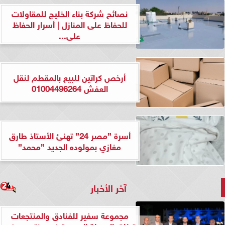
نصائح شركة بناء الخليج للمقاولات
للحفاظ على المنازل | أسرار الحفاظ
على...
أرخص كراتين للبيع بالمقطم لنقل
العفش 01004496264
أسرة ”مصر 24” تهنئ الأستاذ طارق
مغازي بمولوده الجديد ”محمد”
آخر الأخبار
مجموعة سفير للفنادق والمنتجعات