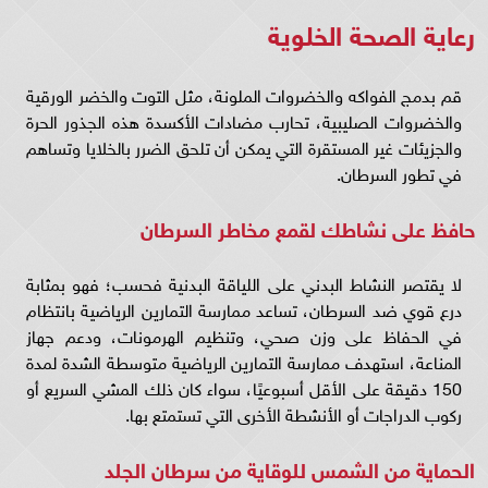
رعاية الصحة الخلوية
قم بدمج الفواكه والخضروات الملونة، مثل التوت والخضر الورقية
والخضروات الصليبية، تحارب مضادات الأكسدة هذه الجذور الحرة
والجزيئات غير المستقرة التي يمكن أن تلحق الضرر بالخلايا وتساهم
في تطور السرطان.
حافظ على نشاطك لقمع مخاطر السرطان
لا يقتصر النشاط البدني على اللياقة البدنية فحسب؛ فهو بمثابة
درع قوي ضد السرطان، تساعد ممارسة التمارين الرياضية بانتظام
في الحفاظ على وزن صحي، وتنظيم الهرمونات، ودعم جهاز
المناعة، استهدف ممارسة التمارين الرياضية متوسطة الشدة لمدة
150 دقيقة على الأقل أسبوعيًا، سواء كان ذلك المشي السريع أو
ركوب الدراجات أو الأنشطة الأخرى التي تستمتع بها.
الحماية من الشمس للوقاية من سرطان الجلد