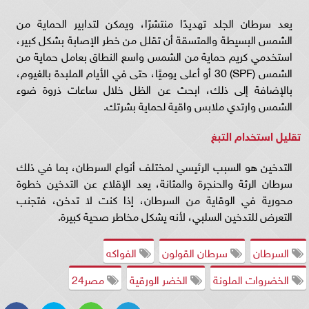
يعد سرطان الجلد تهديدًا منتشرًا، ويمكن لتدابير الحماية من
الشمس البسيطة والمتسقة أن تقلل من خطر الإصابة بشكل كبير،
استخدمي كريم حماية من الشمس واسع النطاق بعامل حماية من
الشمس (SPF) 30 أو أعلى يوميًا، حتى في الأيام الملبدة بالغيوم،
بالإضافة إلى ذلك، ابحث عن الظل خلال ساعات ذروة ضوء
الشمس وارتدي ملابس واقية لحماية بشرتك.
تقليل استخدام التبغ
التدخين هو السبب الرئيسي لمختلف أنواع السرطان، بما في ذلك
سرطان الرئة والحنجرة والمثانة، يعد الإقلاع عن التدخين خطوة
محورية في الوقاية من السرطان، إذا كنت لا تدخن، فتجنب
التعرض للتدخين السلبي، لأنه يشكل مخاطر صحية كبيرة.
السرطان
سرطان القولون
الفواكه
الخضروات الملونة
الخضر الورقية
مصر24