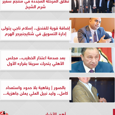
تطلق المرحلة المجددة في منتجع سفير
شرم الشيخ
إضافة قوية للفندق.. إسلام ناجي يتولى
إدارة التسويق في شتايجنبرجر الهرم
بعد صدمة اعتذار الخطيب.. مجلس
الأهلي يتحرك سريعًا بقراره الأول
بالصور | رفاهية بلا حدود واستعداد
كامل.. وليد نبيل العلي يعلن جاهزية...
أهم الأخبار