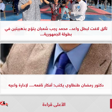
تألق لافت لبطل واعد.. محمد رجب شعبان يتوّج بذهبيتين في
بطولة الجمهورية...
دكتور رمضان طنطاوي يكتب: أفكار نافعه.... لإدارة واعيه
الأعلى قراءة