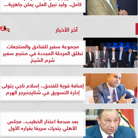
كامل.. وليد نبيل العلي يعلن جاهزية...
آخر الأخبار
مجموعة سفير للفنادق والمنتجعات
تطلق المرحلة المجددة في منتجع سفير
شرم الشيخ
إضافة قوية للفندق.. إسلام ناجي يتولى
إدارة التسويق في شتايجنبرجر الهرم
بعد صدمة اعتذار الخطيب.. مجلس
الأهلي يتحرك سريعًا بقراره الأول