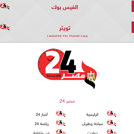
الفيس بوك
تويتر
Tweets by mesr244
مصر 24
الرئيسية
أخبار 24
سياحة وطيران
رياضة 24
حوادث
فن وثقافة