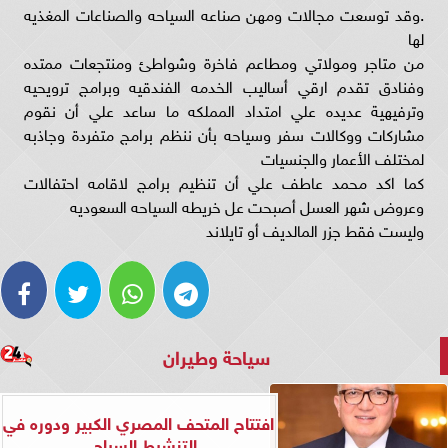
.وقد توسعت مجالات ومهن صناعه السياحه والصناعات المغذيه
لها
من متاجر ومولاتي ومطاعم فاخرة وشواطئ ومنتجعات ممتده
وفنادق تقدم ارقي أساليب الخدمه الفندقيه وبرامج ترويحيه
وترفيهية عديده علي امتداد المملكه ما ساعد علي أن نقوم
مشاركات ووكالات سفر وسياحه بأن ننظم برامج متفردة وجاذبه
لمختلف الأعمار والجنسيات
كما اكد محمد عاطف علي أن تنظيم برامج لاقامه احتفالات
وعروض شهر العسل أصبحت عل خريطه السياحه السعوديه
وليست فقط جزر المالديف أو تايلاند
سياحة وطيران
افتتاح المتحف المصري الكبير ودوره في
التنشيط السياحي