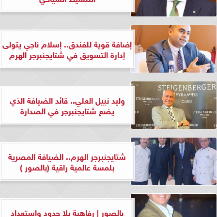
إضافة قوية للفندق.. إسلام ناجي يتولى
إدارة التسويق في شتايجنبرجر الهرم
وليد نبيل العلي.. قائد الضيافة الذي
يضع شتايجنبرجر في الصدارة
شتايجنبرجر الهرم.. الضيافة المصرية
بلمسة عالمية راقية (بالصور )
بالصور | رفاهية بلا حدود واستعداد