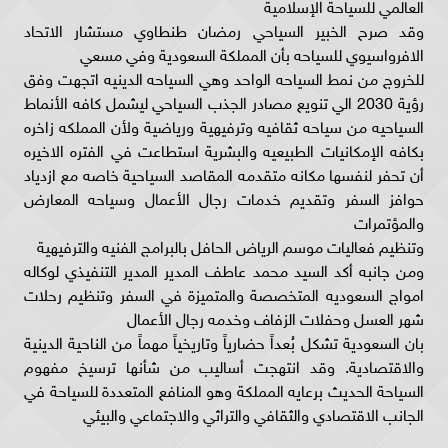
العالمي للسياحة الإسلامية
وقد صرح الخبير السياحي رمضان طنطاوي مستشار الاتحاد
الافرواسيوي للسياحه بأن المملكة السعودية وفي مسعي
للخروج من نمط السياحه الواحد وهي السياحه الدينيه اتجهت وفق
رؤية 2030 الي تنويع مصادر الجذب السياحي ليشمل كافه الأنماط
السياحيه من سياحه ثقافيه وترفيهية ورياضية ولأن المملكه زاخره
بكافه الإمكانيات الطبيعيه والبشرية استطاعت في الفتره الاخيره
أن تحفر لنفسها مكانه متقدمه المقاصد السياحية خاصه مع ازدياد
حوافز السفر وتقديم خدمات رجال الأعمال وسياحه المعارض
والمؤتمرات
وتنظيم فعاليات موسم الرياض الحافل بالبرامج الفنيه والترفيهية
ومن جانبه أكد السيد محمد عاطف المدير المدير التنفيذي لوكاله
امواج السعوديه المتخصصة والمتميزة في السفر وتنظيم رحلات
شهر العسل وحفلات الزفاف وخدمه رجال الأعمال
بان السعودية تشكل بُعداً حضارياً وتاريخياً مهماً من الناحية الدينية
والاقتصادية. وقد انتهجت أساليب من شأنها ترسيخ مفهوم
السياحة الحديث برعايه المملكة وهو المنافع المتعددة للسياحة في
الجانب الاقتصادي والثقافي والتراثي والاجتماعي والبيئي