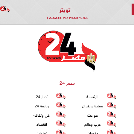
تويتر
Tweets by mesr244
مصر 24
الرئيسية
أخبار 24
سياحة وطيران
رياضة 24
حوادث
فن وثقافة
عرب وعالم
اقتصاد
منوعات
تريندات