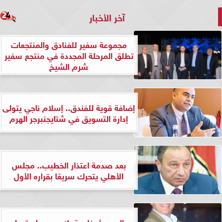
آخر الأخبار
مجموعة سفير للفنادق والمنتجعات
تطلق المرحلة المجددة في منتجع سفير
شرم الشيخ
إضافة قوية للفندق.. إسلام ناجي يتولى
إدارة التسويق في شتايجنبرجر الهرم
بعد صدمة اعتذار الخطيب.. مجلس
الأهلي يتحرك سريعًا بقراره الأول
بالصور | رفاهية بلا حدود واستعداد