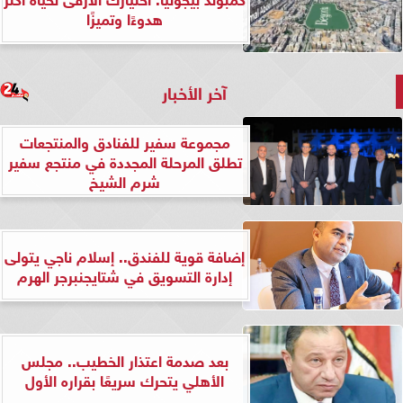
هدوءًا وتميزًا
آخر الأخبار
مجموعة سفير للفنادق والمنتجعات
تطلق المرحلة المجددة في منتجع سفير
شرم الشيخ
إضافة قوية للفندق.. إسلام ناجي يتولى
إدارة التسويق في شتايجنبرجر الهرم
بعد صدمة اعتذار الخطيب.. مجلس
الأهلي يتحرك سريعًا بقراره الأول