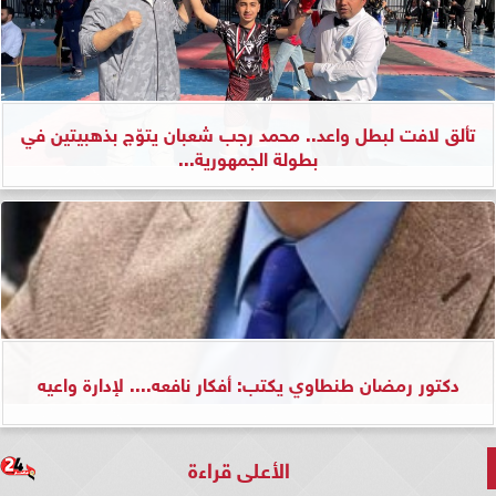
تألق لافت لبطل واعد.. محمد رجب شعبان يتوّج بذهبيتين في
بطولة الجمهورية...
دكتور رمضان طنطاوي يكتب: أفكار نافعه.... لإدارة واعيه
الأعلى قراءة