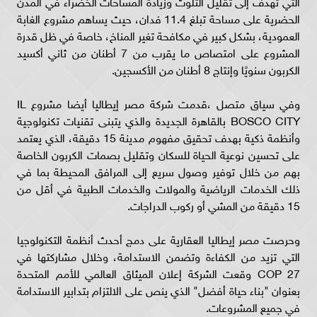
التي تهدف إلى تقليل التلوث وزيادة المساحات الخضراء في المدن
الحضرية على مساحة تبلغ 11.4 فدان، حيث يساهم مشروع الغابة
العمودية، بشكل كبير في مكافحة تغير المناخ، خاصة في ظل قدرة
المشروع على امتصاص ما يقرب من 7 أطنان من ثاني أكسيد
الكربون سنويًا وإنتاج 8 أطنان من الأكسجين.
وفي سياق متصل ،قدمت شركة مصر إيطاليا أيضا مشروع IL
BOSCO CITY بالقاهرة الجديدة والذي يتبنى تقنيات تكنولوجية
وأنظمة ذكية بهدف تحقيق مفهوم مدينة 15 دقيقة، الذي يعتمد
على تحسين نوعية الحياة للسكان وتقليل بصمات الكربون الخاصة
بهم من خلال توفير وصول سريع إلى المرافق المحيطة بما في
ذلك الخدمات الرياضية والمولات والخدمات الطبية في أقل من
15 دقيقة من المشي أو ركوب الدراجات.
وحرصت مصر إيطاليا العقارية على دمج أحدث أنظمة التكنولوجيا
التي تزيد من الكفاءة وتضمن الاستدامة، وخلال مشاركتها في
COP 27 وقعت الشركة إعلان الميثاق العالمي للأمم المتحدة
بعنوان "بناء حياة أفضل" الذي ينص على الالتزام بتدابير الاستدامة
في جميع المشروعات.