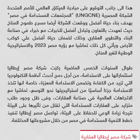
هذا الى جانب التوقيع على مبادرة الميثاق العالمي للأمم المتحدة
الشبكة المصرية (UNGCNE) "المجتمعات المستدامة في مصر"
بهدف بناء حياة أفضل ووقعت الشركة أيضا مسرع طموح المناخ
حيث تعهدت بالتعاون وتبادل أفضل للخبرات مع خبراء في صناعة
البناء والتطوير العقاري وذلك لضمان حياة أفضل علي كوكب
الأرض ويأتي كل ذلك تماشيا مع رؤيه مصر 2023 والاستراتيجية
الوطنية لتغير المناخ.
طوال السنوات الخمس الماضية ركزت شركة مصر إيطاليا
استثماراتها على الاستدامة، من أجل دمج أحدث أنظمة التكنولوجيا
التي تزيد من الكفاءة وتضمن الاستدامة المعززة، خاصة انها تتخذ
الاستدامة جزءًا أساسيًا من استراتيجيتها نحو التوسع، تماشيا مع
الاتجاهات العالمية في صناعة العقارات، وفى ظل وجود طلب
متزايد على العقارات المستدامة التي تقلل من تأثيرها على البيئة
نتيجة زيادة الوعي للحفاظ على البيئة، تواصل مصر إيطاليا تنفيذ
خطط التنمية المستدامة في مصر من خلال مشروعاتها المختلفة.
شركة مصر إيطاليا العقارية