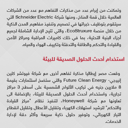
وتمكنت من إبرام عدد من مذكرات التفاهم مع عدد من الشركات
العالمية خلال قمة المناخ، ومنها شركة Schneider Electric التي
سيتقوم بتوظيف خبراتها في تصميم وتنفيذ مفاهيم المدن الذكية
من خلال منصة EcoStruxure، والتي تتيح الإدارة الشاملة لجميع
أجزاء البنية التحتية، بما في ذلك كاميرات المراقبة ومراكز الأمن
والقيادة والتحكم والطاقة والتدفئة وتكييف الهواء والمياه.
استخدام أحدث الحلول الصديقة للبيئة
وقعت مصر إيطاليا مذكرة تفاهم أخرى مع شركة فيوتشر كلين
إنيرجي- Future Clean Energy والتي ستضخ استثمارات بقيمة
8 ملايين جنيه في تركيب الألواح الشمسية على أسطح 3 مراكز
تجارية، واستخدام أحدث الحلول الصديقة للبيئة، بالإضافة الى
تعاونها مع شركة Honeywell، لتنفيذ نظام "مركز القيادة
والتحكم" لترشيد استهلاك الكهرباء وتقليل الأعطال وتقليل انقطاع
التيار الكهربائي، وتوفير حلول ذكية سريعة وأكثر دقة لإدارة
الخدمات.