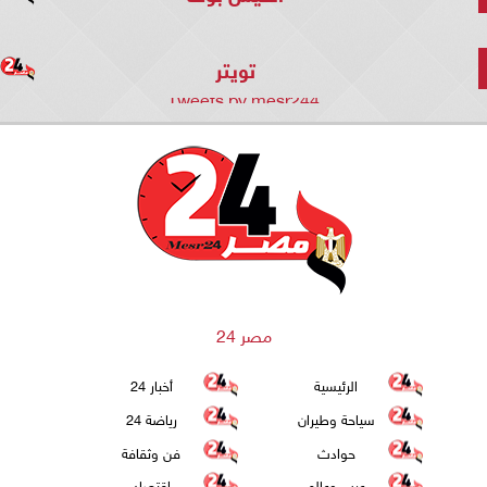
تويتر
Tweets by mesr244
مصر 24
الرئيسية
أخبار 24
سياحة وطيران
رياضة 24
حوادث
فن وثقافة
عرب وعالم
اقتصاد