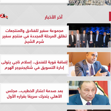
آخر الأخبار
مجموعة سفير للفنادق والمنتجعات
تطلق المرحلة المجددة في منتجع سفير
شرم الشيخ
إضافة قوية للفندق.. إسلام ناجي يتولى
إدارة التسويق في شتايجنبرجر الهرم
بعد صدمة اعتذار الخطيب.. مجلس
الأهلي يتحرك سريعًا بقراره الأول