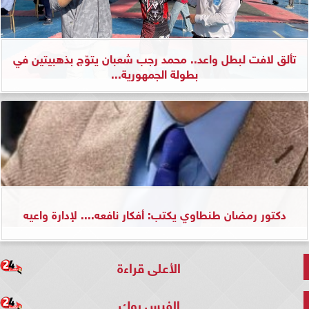
تألق لافت لبطل واعد.. محمد رجب شعبان يتوّج بذهبيتين في
بطولة الجمهورية...
دكتور رمضان طنطاوي يكتب: أفكار نافعه.... لإدارة واعيه
الأعلى قراءة
الفيس بوك