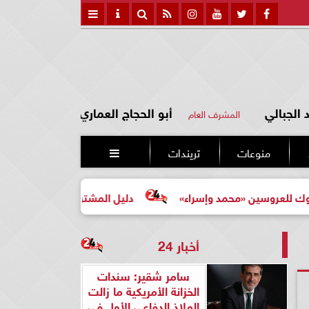
الجبالي
أبو الحجاج العماري
المشرف العام
منوعات
تريندات

مد وإسراء»
دليل المشتري لأول مرة لاختيار مشروع عقاري م
أخبار 24
سامر شقير: سندات
الخزانة الأمريكية ما زالت
الملاذ الدفاعي الأول في