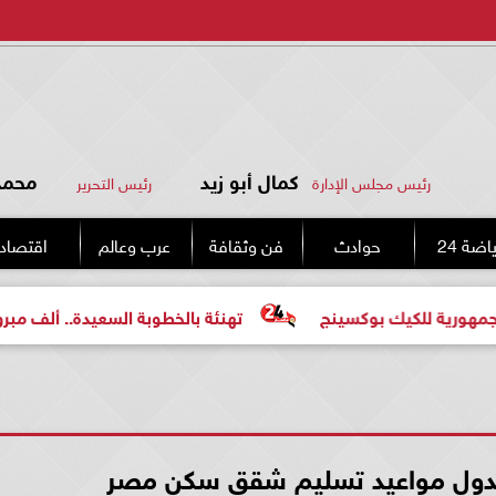
كمال أبو زيد
محمد 
رئيس مجلس الإدارة
رئيس التحرير
اضة 24
حوادث
فن وثقافة
عرب وعالم
اقتصاد
وكسينج
تهنئة بالخطوبة السعيدة.. ألف مبروك للعروسين «مح
 جدول مواعيد تسليم شقق سكن مصر