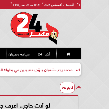
مـ
هـ
الجمعة
7
أغسطس
2026
10:29 مـ
23
صفر
1448
أخبار 24
سياحة وطيران
ري
واعد.. محمد رجب شعبان يتوّج بذهبيتين في بطولة الجمهورية للكيك ب
أخبار 24
لو أنت حاجز.. اعرف