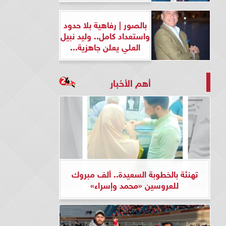
بالصور | رفاهية بلا حدود
واستعداد كامل.. وليد نبيل
العلي يعلن جاهزية...
أهم الأخبار
تهنئة بالخطوبة السعيدة.. ألف مبروك
للعروسين «محمد وإسراء»