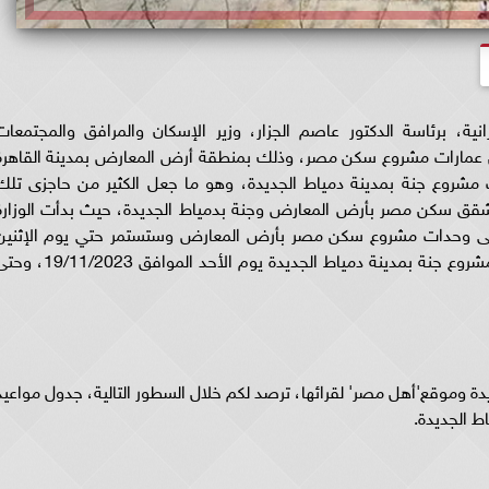
نية، برئاسة الدكتور عاصم الجزار، وزير الإسكان والمرافق والمجتمعات
سليم دفعة جديدة ' 17 عمارة ' من عمارات مشروع سكن مصر، وذلك بمنطقة أرض المعارض بمدينة القاهر
ت مشروع جنة بمدينة دمياط الجديدة، وهو ما جعل الكثير من حاجزى تلك
قق سكن مصر بأرض المعارض وجنة بدمياط الجديدة، حيث بدأت الوزارة
نوفمبر في تسليم أولى وحدات مشروع سكن مصر بأرض المعارض وستستمر حتي يوم الإثنين
الموافق 27/11/2023، كما سيبدأ تسيام وحدات مشروع جنة بمدينة دمياط الجديدة يوم الأحد الموافق 023
دة وموقع'أهل مصر' لقرائها، ترصد لكم خلال السطور التالية، جدول مواعيد
 الجديدة.