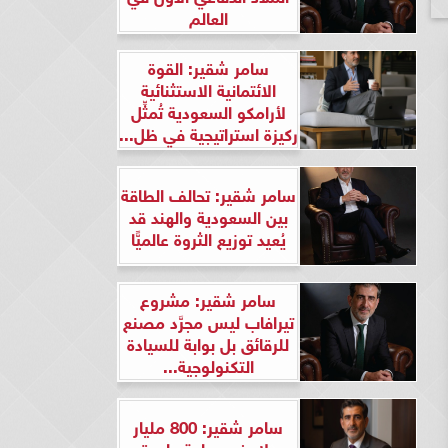
العالم
سامر شقير: القوة
الائتمانية الاستثنائية
لأرامكو السعودية تُمثِّل
ركيزة استراتيجية في ظل...
سامر شقير: تحالف الطاقة
بين السعودية والهند قد
يُعيد توزيع الثروة عالميًّا
سامر شقير: مشروع
تيرافاب ليس مجرَّد مصنع
للرقائق بل بوابة للسيادة
التكنولوجية...
سامر شقير: 800 مليار
دولار في ساعة واحدة..