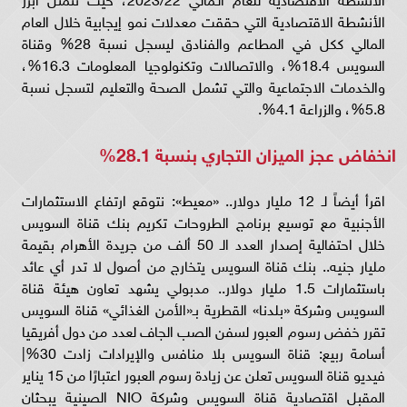
الأنشطة الاقتصادية التي حققت معدلات نمو إيجابية خلال العام
المالي ككل في المطاعم والفنادق ليسجل نسبة 28% وقناة
السويس 18.4%، والاتصالات وتكنولوجيا المعلومات 16.3%،
والخدمات الاجتماعية والتي تشمل الصحة والتعليم لتسجل نسبة
5.8%، والزراعة 4.1%.
انخفاض عجز الميزان التجاري بنسبة 28.1%
اقرأ أيضاً لـ 12 مليار دولار.. «معيط»: نتوقع ارتفاع الاستثمارات
الأجنبية مع توسيع برنامج الطروحات تكريم بنك قناة السويس
خلال احتفالية إصدار العدد الـ 50 ألف من جريدة الأهرام بقيمة
مليار جنيه.. بنك قناة السويس يتخارج من أصول لا تدر أي عائد
باستثمارات 1.5 مليار دولار.. مدبولي يشهد تعاون هيئة قناة
السويس وشركة «بلدنا» القطرية بـ«الأمن الغذائي» قناة السويس
تقرر خفض رسوم العبور لسفن الصب الجاف لعدد من دول أفريقيا
أسامة ربيع: قناة السويس بلا منافس والإيرادات زادت 30%|
فيديو قناة السويس تعلن عن زيادة رسوم العبور اعتبارًا من 15 يناير
المقبل اقتصادية قناة السويس وشركة NIO الصينية يبحثان