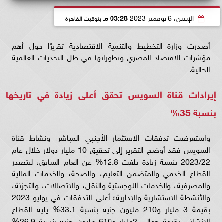
الإثنين، 6 نوفمبر 2023
03:28 مـ
بتوقيت القاهرة
أصدرت وزارة التخطيط والتنمية الاقتصادية تقريرًا حول أهم
مؤشرات الاقتصاد المصري وتطوراتها في ظل التحديات العالمية
الحالية.
إيرادات قناة السويس تحقق أعلى زيادة في تاريخها
بنسبة 35%
واستعرضت تدفقات الاستثمار الأجنبي المباشر، ونشاط قناة
السويس فقد أوضح التقرير إلى تحقيق 10 مليار دولار خلال عام
2023/22 بنسبة زيادة بلغت 12.8% عن العام السابق، ليتصدر
القطاع الخدمي والمتضمن التعليم، والصحة، والخدمات المالية
والمصرفية، والخدمات اللوجستية والنقل، والاتصالات، والتجزئة،
والأنشطة الاستشارية والإدارية؛ أعلى التدفقات في يوليو 2023
بقيمة 3 مليار و210 مليون جنيه بنسبة 33.1% يليه القطاع
الإنشائي بقيمة حوالي 2مليار و610 مليون جنيه بنسبة 26.9%