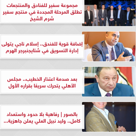
مجموعة سفير للفنادق والمنتجعات
تطلق المرحلة المجددة في منتجع سفير
شرم الشيخ
إضافة قوية للفندق.. إسلام ناجي يتولى
إدارة التسويق في شتايجنبرجر الهرم
بعد صدمة اعتذار الخطيب.. مجلس
الأهلي يتحرك سريعًا بقراره الأول
بالصور | رفاهية بلا حدود واستعداد
كامل.. وليد نبيل العلي يعلن جاهزية...