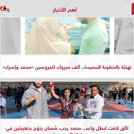
أهم الأخبار
تهنئة بالخطوبة السعيدة.. ألف مبروك للعروسين «محمد وإسراء»
تألق لافت لبطل واعد.. محمد رجب شعبان يتوّج بذهبيتين في
بطولة الجمهورية...