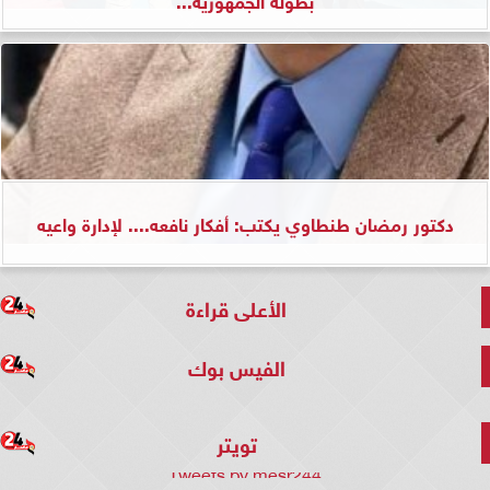
دكتور رمضان طنطاوي يكتب: أفكار نافعه.... لإدارة واعيه
الأعلى قراءة
الفيس بوك
تويتر
Tweets by mesr244