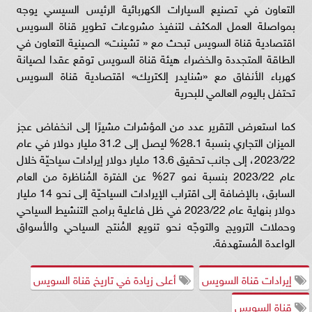
التعاون في تصنيع السيارات الكهربائية الرئيس السيسي يوجه
بمواصلة العمل المكثف لتنفيذ مشروعات تطوير قناة السويس
اقتصادية قناة السويس تبحث مع « تشينت» الصينية التعاون في
الطاقة المتجددة والخضراء هيئة قناة السويس توقع عقدا لصيانة
كهرباء الأنفاق مع «شنايدر إلكتريك» اقتصادية قناة السويس
تحتفل باليوم العالمي للبحرية
كما استعرض التقرير عدد من المؤشرات مشيرًا إلى انخفاض عجز
الميزان التجاري بنسبة 28.1% ليصل إلى 31.2 مليار دولار في عام
2023/22، إلى جانب تحقيق 13.6 مليار دولار إيرادات سياحيّة خلال
عام 2023/22 بنسبة نمو 27% عن الفترة المُناظرة من العام
السابق، بالإضافة إلى اقتراب الإيرادات السياحيّة إلى نحو 14 مليار
دولار بنهاية عام 2023/22 في ظل فاعلية برامج التنشيط السياحي
وحملات الترويج والتوجّه نحو تنويع المُنتج السياحي والأسواق
الواعدة المُستهدفة.
إيرادات قناة السويس
أعلى زيادة في تاريخ قناة السويس
قناة السويس