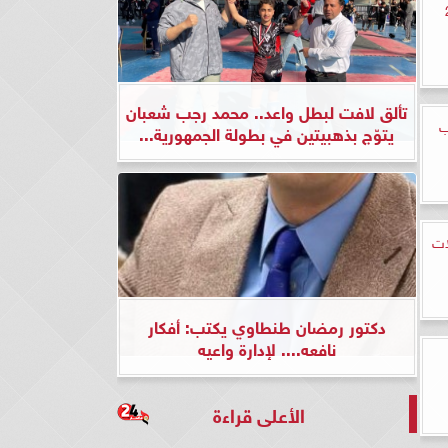
يار 21
تألق لافت لبطل واعد.. محمد رجب شعبان
ب
يتوّج بذهبيتين في بطولة الجمهورية...
ات
دكتور رمضان طنطاوي يكتب: أفكار
نافعه.... لإدارة واعيه
الأعلى قراءة