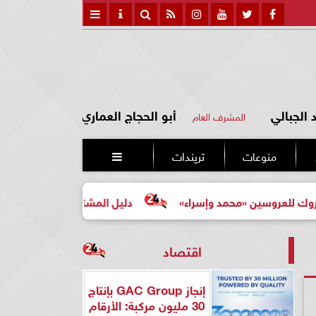
الجبالي
أبو الحجاج العماري
المشرف العام
منوعات
تريندات

وسين «محمد وإسراء»
دليل المشتري لأول مرة لاختيار مشروع
اقتصاد
إنجاز GAC Group بإنتاج
30 مليون مركبة: الأرقام