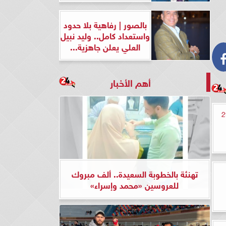
بالصور | رفاهية بلا حدود
واستعداد كامل.. وليد نبيل
العلي يعلن جاهزية...
أهم الأخبار
ذهب اليوم الجمعة 29
تهنئة بالخطوبة السعيدة.. ألف مبروك
للعروسين «محمد وإسراء»