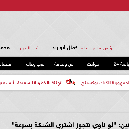
كمال أبو زيد
محمد 
رئيس مجلس الإدارة
رئيس التحرير
اضة 24
حوادث
فن وثقافة
عرب وعالم
اقتصاد
 للكيك بوكسينج
تهنئة بالخطوبة السعيدة.. ألف مبروك للعر
ن: "لو ناوي تتجوز اشتري الشبكة بسرعة"