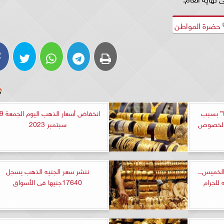
حضرة المواطن
ا” بسبب
انخفاض أسعار ال
بالخصوص
سبتمبر 2023
الخميس..
ننشر سعر الجنيه الذهب يسجل
17640جنيها فى الأسواق