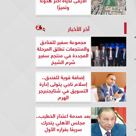
وتميزًا
آخر الأخبار
مجموعة سفير للفنادق
والمنتجعات تطلق المرحلة
المجددة في منتجع سفير
شرم الشيخ
إضافة قوية للفندق..
إسلام ناجي يتولى إدارة
التسويق في شتايجنبرجر
الهرم
بعد صدمة اعتذار الخطيب..
مجلس الأهلي يتحرك
سريعًا بقراره الأول