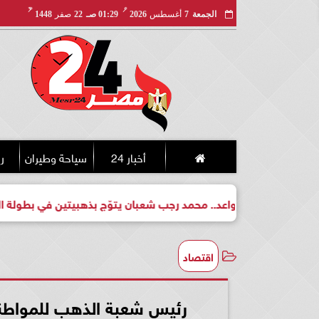
مـ
هـ
الجمعة
7
أغسطس
2026
01:29 صـ
22
صفر
1448
أخبار 24
سياحة وطيران
ري
ت لبطل واعد.. محمد رجب شعبان يتوّج بذهبيتين في بطولة الجمهورية
اقتصاد
رئيس شعبة الذهب للمواطني