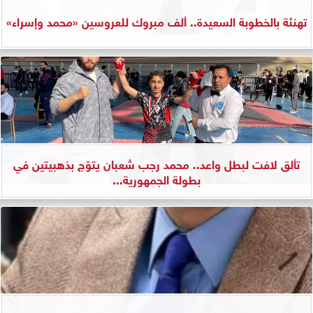
تهنئة بالخطوبة السعيدة.. ألف مبروك للعروسين «محمد وإسراء»
تألق لافت لبطل واعد.. محمد رجب شعبان يتوّج بذهبيتين في
بطولة الجمهورية...