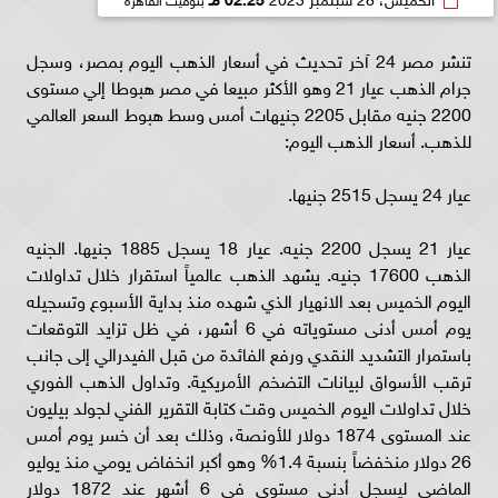
تنشر مصر 24 آخر تحديث في أسعار الذهب اليوم بمصر، وسجل
جرام الذهب عيار 21 وهو الأكثر مبيعا في مصر هبوطا إلي مستوى
2200 جنيه مقابل 2205 جنيهات أمس وسط هبوط السعر العالمي
للذهب. أسعار الذهب اليوم:
عيار 24 يسجل 2515 جنيها.
عيار 21 يسجل 2200 جنيه. عيار 18 يسجل 1885 جنيها. الجنيه
الذهب 17600 جنيه. يشهد الذهب عالمياً استقرار خلال تداولات
اليوم الخميس بعد الانهيار الذي شهده منذ بداية الأسبوع وتسجيله
يوم أمس أدنى مستوياته في 6 أشهر، في ظل تزايد التوقعات
باستمرار التشديد النقدي ورفع الفائدة من قبل الفيدرالي إلى جانب
ترقب الأسواق لبيانات التضخم الأمريكية. وتداول الذهب الفوري
خلال تداولات اليوم الخميس وقت كتابة التقرير الفني لجولد بيليون
عند المستوى 1874 دولار للأونصة، وذلك بعد أن خسر يوم أمس
26 دولار منخفضاً بنسبة 1.4% وهو أكبر انخفاض يومي منذ يوليو
الماضي ليسجل أدنى مستوى في 6 أشهر عند 1872 دولار