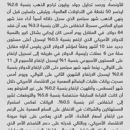
للأونصة. ورصد تحليل جولد بيليون تراجع الذهب بنسبة 2.6%
ليخسر 50 نقطة في التداولات العالمية، ويتبقى جلستين قبل أن
ينهي الذهب شهر سبتمبر الذي سجل خلاله أسوأ أداء منذ شهر
فبراير الماضي مسجلاً انخفاض حتى الآن بنسبة 3.3% بعد أن فقد
64 دولار. في المقابل يوم أمس كان إيجابي بشكل كبير بالنسبة
للدولار الأمريكي الذي ارتفع بنسبة 0.5% ليسجل أعلى مستوى
جديد منذ 10 أشهر وفقاً لمؤشر الدولار الذي يقيس أداؤه مقابل
سلة من 6 عملات رئيسية. الدولار في طريقه إلى تسجيل ارتفاع
على المستوى الأسبوعي بنسبة 1% ليسجل ارتفاع للأسبوع ال 11
على التوالي، بينما شهد شهر سبتمبر حتى الآن ارتفاع للدولار بنسبة
2.6% ليسجل الارتفاع الشهري الثاني على التوالي. ويوم أمس
صدرت بيانات طلبات البضائع المعمرة عن الاقتصاد الأمريكي خلال
شهر أغسطس، وأظهرت ارتفاع بنسبة 0.2% على غير المتوقع بعد
أن كانت القراءة السابقة منخفضة بنسبة 5.6% والتوقعات تشير
إلى انخفاض آخر بنسبة 0.5%. البيانات تعكس استمرار
المستهلكين والشركات في الانفاق على السلع المعمرة على الرغم
من ارتفاع أسعار الفائدة، الأمر الذي يعكس على قوة مرونة
الاقتصاد الأمريكي، وبالتالي قدرته على دعم التضخم الأمر الذي
يستدعي البنك الاحتياطي الفيدرالي لاتخاذ المزيد من الإجراءات