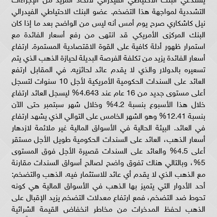
التشددية لمواجهة هذا التضخم. عضو البنك الاحتياطي الفيدرالي
نيل كاشكاري صرح يوم أمس أنه ليس من الواضح بعد ما إذا كان
البنك المركزى الأمريكي قد انتهى من رفع أسعار الفائدة مع
استمرار ظهور أدلة كافية على القوة الاقتصادية المستمرة. ارتفاع
أسعار الفائدة يزيد من تكلفة الفرصة البديلة لحيازة الذهب الذي يتم
تسعيره بالدولار والذي لا يقدم عائد لحائزيه. في المقابل ارتفع
العائد على السندات الحكومية الأمريكية لأجل 10 سنوات لتسجل
أعلى مستوى جديد من 16 عام عند 4.643% ليسجل العائد ارتفاع
خلال هذا الأسبوع بنسبة 4.2% وخلال شهر سبتمبر حتى الآن
بنسبة 12.41% وهو الشهر الخامس على التوالي الذي يشهد ارتفاع
في العائد. البيئة الحالية في الأسواق المالية غير ملائمة لازدهار
أسعار الذهب، العائد على السندات الحكومية طويل الأجل مستقر
أعلى 4.5% والعائد على السندات قصيرة الأجل فوق المستوى
5%، وبالتالي هناك تفوق واضح لصالح أسواق السندات مقارنة
مع الذهب الذي لا يقدم أي عائد للاستثمار فيه. الذهب والتضخم:
أحد الأدوار التي يتميز بها الذهب في الأسواق المالية هي كونه
تحوط ضد التضخم، فمع ارتفاع معدلات التضخم يزيد الإقبال على
الذهب لحفظ المدخرات من مخاطر انخفاض القيمة الشرائية