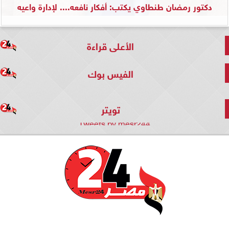
دكتور رمضان طنطاوي يكتب: أفكار نافعه.... لإدارة واعيه
الأعلى قراءة
الفيس بوك
تويتر
Tweets by mesr244