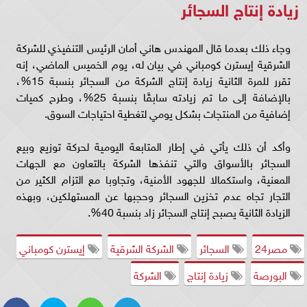
زيادة إنتاج السجائر
وجاء ذلك بعدما قال المهندس هاني أمان الرئيس التنفيذي للشركة
الشرقية إيسترن كومباني في بيان له، يوم الخميس الماضي، إنه
تقرر للمرة الثانية زيادة إنتاج الشركة من السجائر بنسبة 15%،
بالإضافة إلى ما تم زيادته سابقًا بنسبة 25%، وطرح كميات
إضافية من المنتجات بشكل يومي لتغطية احتياجات السوق.
وأكد أن ذلك يأتي في إطار المتابعة اليومية لحركة توزيع وبيع
السجائر بالأسواق والتي تنفذها الشركة بالتعاون مع الجهات
المعنية، واستكمالا للجهود الأمنية، وتجاوبا مع التزام الكثير من
التجار تجاه عدم تخزين السجائر وحجبها عن المستهلكين، وبهذه
الزيادة الثانية يصبح إنتاج السجائر زاد بنسبة 40%.
مصر24
السجائر
الشركة الشرقية
إيسترن كومباني
البورصة
زيادة إنتاج
الشركة