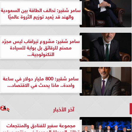
سامر شقير: تحالف الطاقة بين السعودية
والهند قد يُعيد توزيع الثروة عالميًّا
سامر شقير: مشروع تيرافاب ليس مجرَّد
مصنع للرقائق بل بوابة للسيادة
التكنولوجية...
سامر شقير: 800 مليار دولار في ساعة
واحدة.. ماذا يحدث في الاقتصاد...
آخر الأخبار
مجموعة سفير للفنادق والمنتجعات
تطلق المرحلة المجددة في منتجع سفير