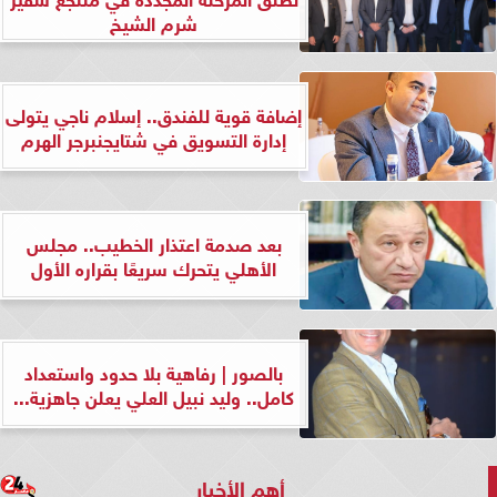
شرم الشيخ
إضافة قوية للفندق.. إسلام ناجي يتولى
إدارة التسويق في شتايجنبرجر الهرم
بعد صدمة اعتذار الخطيب.. مجلس
الأهلي يتحرك سريعًا بقراره الأول
بالصور | رفاهية بلا حدود واستعداد
كامل.. وليد نبيل العلي يعلن جاهزية...
أهم الأخبار