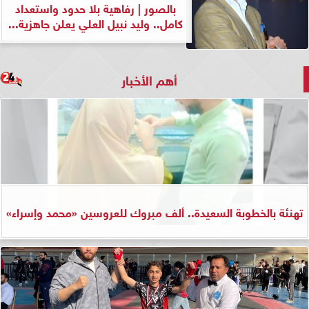
بالصور | رفاهية بلا حدود واستعداد
كامل.. وليد نبيل العلي يعلن جاهزية...
أهم الأخبار
تهنئة بالخطوبة السعيدة.. ألف مبروك للعروسين «محمد وإسراء»