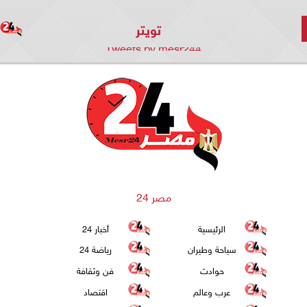
تويتر
Tweets by mesr244
مصر 24
الرئيسية
أخبار 24
سياحة وطيران
رياضة 24
حوادث
فن وثقافة
عرب وعالم
اقتصاد