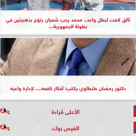
تألق لافت لبطل واعد.. محمد رجب شعبان يتوّج بذهبيتين في
بطولة الجمهورية...
دكتور رمضان طنطاوي يكتب: أفكار نافعه.... لإدارة واعيه
الأعلى قراءة
الفيس بوك