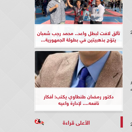
2,617,14
تألق لافت لبطل واعد.. محمد رجب شعبان
يتوّج بذهبيتين في بطولة الجمهورية...
2 جنيهاسعر الذهب عيار 21عيار
 14 بيع 1,567 شراء
دكتور رمضان طنطاوي يكتب: أفكار
نافعه.... لإدارة واعيه
الأعلى قراءة
2,742,85