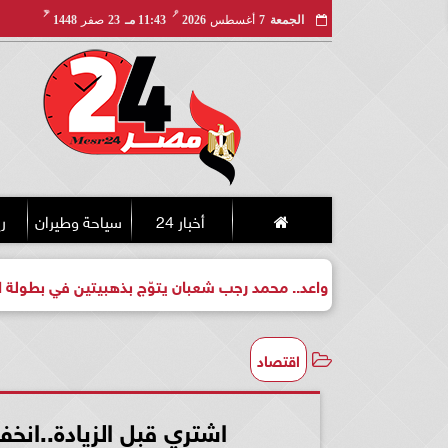
مـ
هـ
الجمعة
7
أغسطس
2026
11:43 مـ
23
صفر
1448
أخبار 24
سياحة وطيران
ري
 لبطل واعد.. محمد رجب شعبان يتوّج بذهبيتين في بطولة الجمهورية ل
اقتصاد
اشتري قبل الزيادة..انخف