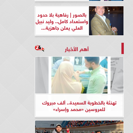
بالصور | رفاهية بلا حدود
واستعداد كامل.. وليد نبيل
العلي يعلن جاهزية...
أهم الأخبار
تهنئة بالخطوبة السعيدة.. ألف مبروك
للعروسين «محمد وإسراء»