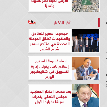
وتميزًا
آخر الأخبار
مجموعة سفير للفنادق
والمنتجعات تطلق المرحلة
المجددة في منتجع سفير
شرم الشيخ
إضافة قوية للفندق..
إسلام ناجي يتولى إدارة
التسويق في شتايجنبرجر
ر
الهرم
ه في
بعد صدمة اعتذار الخطيب..
مجلس الأهلي يتحرك
سريعًا بقراره الأول