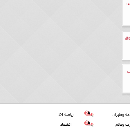
عد
وق
ب
حة وطيران
رياضة 24
ب وعالم
اقتصاد