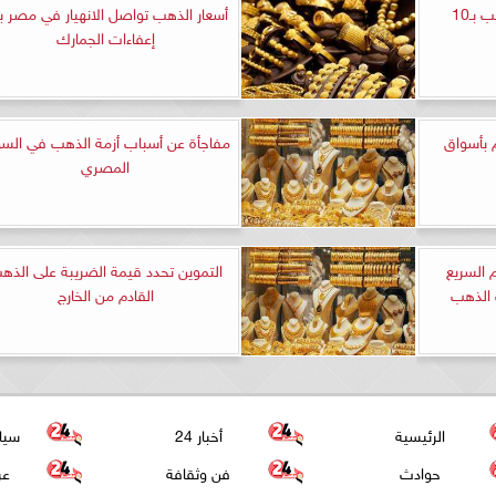
خطوات الاستثمار في الذهب بـ10
أسعار الذهب تواصل الانهيار في مصر ب
إعفاءات الجمارك
 بأسواق
مفاجأة عن أسباب أزمة الذهب في الس
المصري
 السريع
التموين تحدد قيمة الضريبة على الذه
 الذهب
القادم من الخارج
الرئيسية
أخبار 24
سيا
حوادث
فن وثقافة
عر