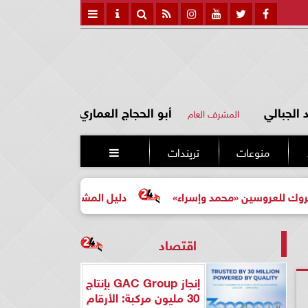
الجبالي
أبو الحجاج العماري
المشرف العام
منوعات
تريندات

سين «محمد وإسراء»
دليل المشتري لأول مرة لاختيار مشروع 
اقتصاد
إنجاز GAC Group بإنتاج
30 مليون مركبة: الأرقام