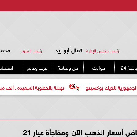
كمال أبو زيد
محمد 
رئيس مجلس الإدارة
رئيس التحرير
اضة 24
حوادث
فن وثقافة
عرب وعالم
اقتصاد
لكيك بوكسينج
تهنئة بالخطوبة السعيدة.. ألف مبروك للعرو
اض أسعار الذهب الآن ومفاجأة عيار 21