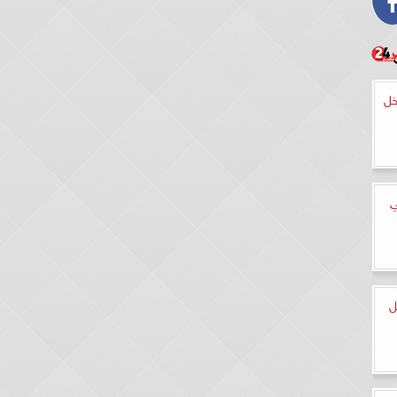
خل
ي
ل