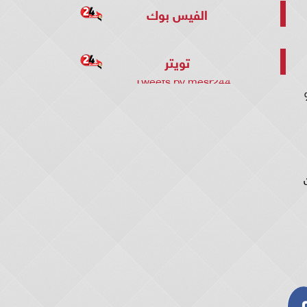
الفيس بوك
تويتر
Tweets by mesr244
رة الماضية، حيث ستكون قيمة الزيادة 10%