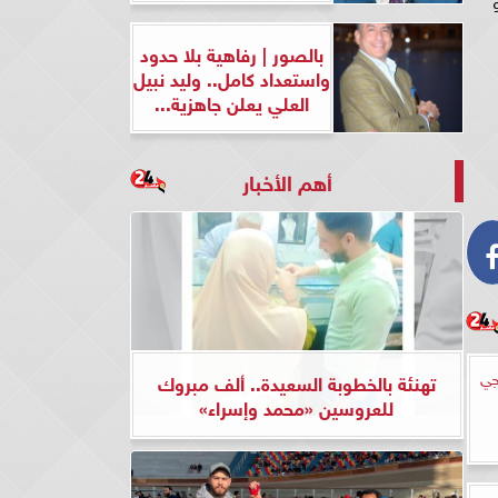
بالصور | رفاهية بلا حدود
واستعداد كامل.. وليد نبيل
العلي يعلن جاهزية...
أهم الأخبار
جي
تهنئة بالخطوبة السعيدة.. ألف مبروك
للعروسين «محمد وإسراء»