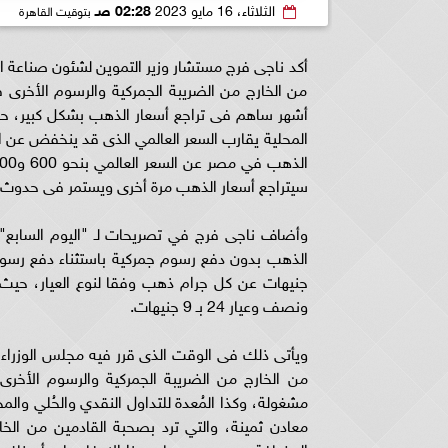
الثلاثاء، 16 مايو 2023
02:28 صـ
بتوقيت القاهرة
أكد ناجى فرج مستشار وزير التموين لشئون صناعة ال
سيتراجع أسعار الذهب مرة أخرى ويستمر فى حدوث 
وأضاف ناجى فرج في تصريحات لـ "اليوم السابع" 
ونصف وعيار 24 بـ 9 جنيهات.
ويأتى ذلك فى الوقت الذى قرر فيه مجلس الوزراء ب
من الخارج من الضريبة الجمركية والرسوم الأخر
مشغولة، وكذا المُعدة للتداول النقدي والحُلي وا
معادن ثمينة، والتي ترد بصحبة القادمين من الخا
المضافة، مع عدم سريان هذا الإعفاء على أصناف اللؤ