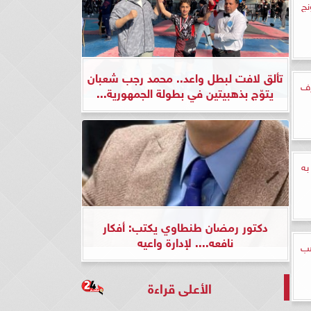
نج
تألق لافت لبطل واعد.. محمد رجب شعبان
ة 2023.. تعرف
يتوّج بذهبيتين في بطولة الجمهورية...
به
دكتور رمضان طنطاوي يكتب: أفكار
نافعه.... لإدارة واعيه
هب
الأعلى قراءة