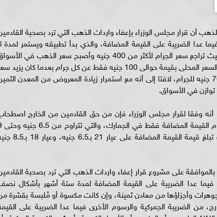
ذهب أن قرار مجلس الوزراء بإعفاء واردات الذهب التي ترد بصحبة القادمين
من الخارج من الضريبة الجمركية والرسوم الأخرى
أشهر ساهم فى تراجع أسعار الذهب بشكل كبير، حيث تراجع سعر الجرام لأكثر من 400 جنيه وأصبح سعر الذهب في الأسو
المحلية يقارب السعر العالمي الذى قد ينخفض عن السعر المحلى بقيمة حوالى 100 جنيه فقط عن كل جرام بعدما كان يزيد س
الذهب في مصر عن السعر العالمي بنحو 600 و700 جنيه للجرام، لافتا إلى أنه مع استمرار زيادة المعروض من المعدن الثمي
توازن في الأسواق.
أنه وفقا لقرار مجلس الوزراء فإن من حق القادمين من الخارج اصطحاب
الذهب بدون دفع رسوم جمركية باستثناء دفع رس
جنيهات عن كل جرام ذهب وفقا لنوع العيار، حيث تبلغ قيمة القيمة المضافة على عيار 21 بـ6.5 جنيه، و
الموافقة على مشروع قرار إعفاء واردات الذهب التي ترد بصحبة القادمين
ى فيما عدا الضريبة على القيمة المضافة لمدة ستة أشهر بأشكال نصف
لمجوهرات وأجزاؤها من معادن ثمينة، وإن كانت مكسوة أو مُلبسة بقشرة من
رج، من الضريبة الجمركية والرسوم الأخرى فيما عدا الضريبة على القيمة
لؤ الطبيعى، أو المزروع، أو الأحجار الكريمة، أو شبه الكريمة المركبة، أو