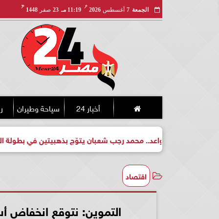
مـ
هـ
الجمعة
7
أغسطس
2026
11:19 مـ
23
صفر
1448
أخبار 24
سياحة وطيران
ري
لبطل واعد.. محمد رجب شعبان يتوّج بذهبيتين في بطولة الجمهورية لل
اقتصاد
التموين: نتوقع انخفاض أ