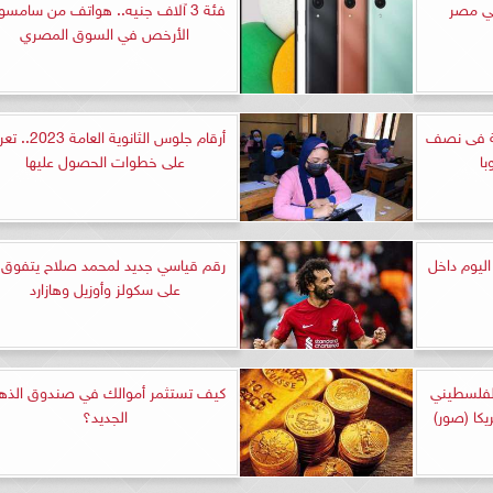
ي مصر
فئة 3 آلاف جنيه.. هواتف من سامسو
الأرخص في السوق المصري
مة فى نصف
أرقام جلوس الثانوية العام
با
على خطوات الحصول عليها
ليوم داخل
رقم قياسي جديد لمحمد صلاح يتفوق 
على سكولز وأوزيل وهازارد
لفلسطيني
كيف تستثمر أموالك في صندوق الذ
يكا (صور)
الجديد؟