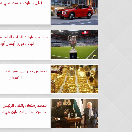
أغلى سيارة ميتسوبيشي ف
مواعيد مباريات الإياب الحاس
نهائي دوري أبطال أورو
انخفاض كبير فى سعر الذهب ا
الأسواق
محمد رمضان يلتقي الرئيس ا
محمود عباس أبو مازن في أمر