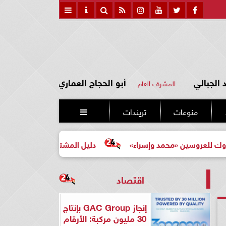
الجبالي
أبو الحجاج العماري
المشرف العام
منوعات
تريندات

ن «محمد وإسراء»
دليل المشتري لأول مرة لاختيار مشروع عق
اقتصاد
إنجاز GAC Group بإنتاج
30 مليون مركبة: الأرقام