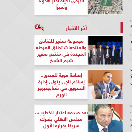
وتميزًا
 فيما عدا الضريبة على القيمة المضافة، والذي بدأ تطبيقه ويستمر لمدة 6
آخر الأخبار
اق
مجموعة سفير للفنادق
عر
والمنتجعات تطلق المرحلة
ن
المجددة في منتجع سفير
شرم الشيخ
إضافة قوية للفندق..
وم القيمة المضافة فقط في الجمارك، والتي تتراوح من 6.5 جنيه وحتى 9
إسلام ناجي يتولى إدارة
عيار 18 بـ8.5 جنيه
التسويق في شتايجنبرجر
الهرم
بعد صدمة اعتذار الخطيب..
مجلس الأهلي يتحرك
سريعًا بقراره الأول