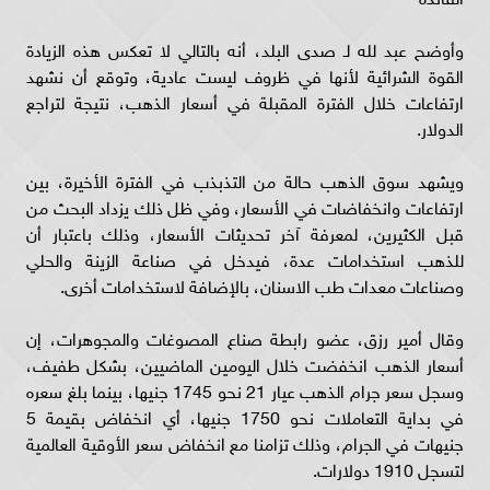
وأوضح عبد لله لـ صدى البلد، أنه بالتالي لا تعكس هذه الزيادة
القوة الشرائية لأنها في ظروف ليست عادية، وتوقع أن نشهد
ارتفاعات خلال الفترة المقبلة في أسعار الذهب، نتيجة لتراجع
الدولار.
ويشهد سوق الذهب حالة من التذبذب في الفترة الأخيرة، بين
ارتفاعات وانخفاضات في الأسعار، وفي ظل ذلك يزداد البحث من
قبل الكثيرين، لمعرفة آخر تحديثات الأسعار، وذلك باعتبار أن
للذهب استخدامات عدة، فيدخل في صناعة الزينة والحلي
وصناعات معدات طب الاسنان، بالإضافة لاستخدامات أخرى.
وقال أمير رزق، عضو رابطة صناع المصوغات والمجوهرات، إن
أسعار الذهب انخفضت خلال اليومين الماضيين، بشكل طفيف،
وسجل سعر جرام الذهب عيار 21 نحو 1745 جنيها، بينما بلغ سعره
في بداية التعاملات نحو 1750 جنيها، أي انخفاض بقيمة 5
جنيهات في الجرام، وذلك تزامنا مع انخفاض سعر الأوقية العالمية
لتسجل 1910 دولارات.