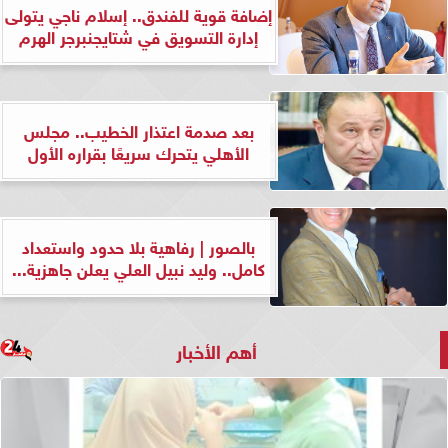
إضافة قوية للفندق.. إسلام ناجي يتولى
إدارة التسويق في شتايجنبرجر الهرم
بعد صدمة اعتذار الخطيب.. مجلس
الأهلي يتحرك سريعًا بقراره الأول
بالصور | رفاهية بلا حدود واستعداد
كامل.. وليد نبيل العلي يعلن جاهزية...
أهم الأخبار