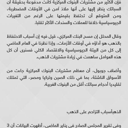
فإن الكثير من مشتريات البنوك المركزية كانت مدفوعة بحقيقة أن
السبائك ينظر إليها على أنها ملاذ آمن في الأوقات المضطربة،
ومن المتوقع أن تحتفظ بقيمتها على الرغم من التغيرات
الجيوسياسية خلافا للعملات والسندات الأكثر تقلبا.
وقال المحلل إن مسح البنك المركزي، قيل فيه إن أسباب الاحتفاظ
بالذهب هو أداؤه في أوقات الأزمات، وإذا نظرنا في العام الماضي
إلى كل من البيئة الجيوسياسية والاقتصاد الكلي فسنرى أن كل
هذه العوامل ساهمت في زيادة مشتريات الذهب.
وأضاف جوبول، أن معظم مشتريات البنوك المركزية جاءت من
الأسواق الناشئة، بما في ذلك الصين وتركيا ومصر، التي تمتلك
تقليديا أحجام سبائك أقل من البنوك الغربية.
الذهب
أسباب التزاحم على الذهب
وفي تقرير المجلس الصادر في يناير الماضي، أظهرت البيانات أن 3