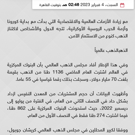
السبت، 4 فبراير 2023
02:46 صـ
بتوقيت القاهرة
مع زيادة الأزمات العالمية والاقتصادية التي بدأت مع بداية كورونا
وأزمة الحرب الروسية الأوكرانية، تتجه الدول والأشخاص لاكتناز
الذهب كنوع من الاستثمار الآمن.
الذهب
الذهب عالمياً
وفي هذا الإطار أفاد مجلس الذهب العالمي بأن البنوك المركزية
في العالم اشترت العام الماضي 1136 طنا من الذهب بقيمة
بلغت 70 مليار دولار، وسجلت بذلك رقما قياسيا في 55 عاما.
وأظهرت البيانات أن حجم المشتريات من المعدن النفيس ازداد
بشكل حاد في النصف الثاني من العام، في الفترة من يوليو إلى
ديسمبر 2022، حيث استحوذت البنوك المركزية على 862 طنا،
فيما اشترت 274 طنا فقط في النصف الأول من العام.
ووفقا لكبير المحللين في مجلس الذهب العالمي كريشان جوبول،