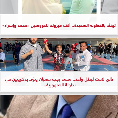
تهنئة بالخطوبة السعيدة.. ألف مبروك للعروسين «محمد وإسراء»
تألق لافت لبطل واعد.. محمد رجب شعبان يتوّج بذهبيتين في
بطولة الجمهورية...