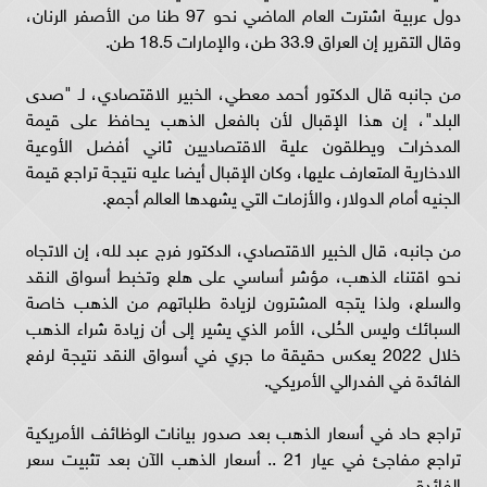
دول عربية اشترت العام الماضي نحو 97 طنا من الأصفر الرنان،
وقال التقرير إن العراق 33.9 طن، والإمارات 18.5 طن.
من جانبه قال الدكتور أحمد معطي، الخبير الاقتصادي، لـ "صدى
البلد"، إن هذا الإقبال لأن بالفعل الذهب يحافظ على قيمة
المدخرات ويطلقون علية الاقتصاديين ثاني أفضل الأوعية
الادخارية المتعارف عليها، وكان الإقبال أيضا عليه نتيجة تراجع قيمة
الجنيه أمام الدولار، والأزمات التي يشهدها العالم أجمع.
من جانبه، قال الخبير الاقتصادي، الدكتور فرج عبد لله، إن الاتجاه
نحو اقتناء الذهب، مؤشر أساسي على هلع وتخبط أسواق النقد
والسلع، ولذا يتجه المشترون لزيادة طلباتهم من الذهب خاصة
السبائك وليس الحُلى، الأمر الذي يشير إلى أن زيادة شراء الذهب
خلال 2022 يعكس حقيقة ما جري في أسواق النقد نتيجة لرفع
الفائدة في الفدرالي الأمريكي.
تراجع حاد في أسعار الذهب بعد صدور بيانات الوظائف الأمريكية
تراجع مفاجئ في عيار 21 .. أسعار الذهب الآن بعد تثبيت سعر
الفائدة