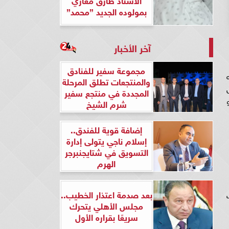
بمولوده الجديد ”محمد”
آخر الأخبار
مجموعة سفير للفنادق
والمنتجعات تطلق المرحلة
المجددة في منتجع سفير
شرم الشيخ
إضافة قوية للفندق..
إسلام ناجي يتولى إدارة
التسويق في شتايجنبرجر
الهرم
بعد صدمة اعتذار الخطيب..
مجلس الأهلي يتحرك
سريعًا بقراره الأول