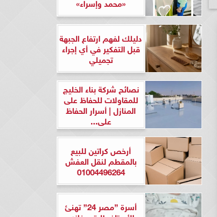
«محمد وإسراء»
دليلك لفهم ارتفاع الجبهة
قبل التفكير في أي إجراء
تجميلي
نصائح شركة بناء الخليج
للمقاولات للحفاظ على
المنازل | أسرار الحفاظ
على...
أرخص كراتين للبيع
بالمقطم لنقل العفش
01004496264
أسرة ”مصر 24” تهنئ
الأستاذ طارق مغازي