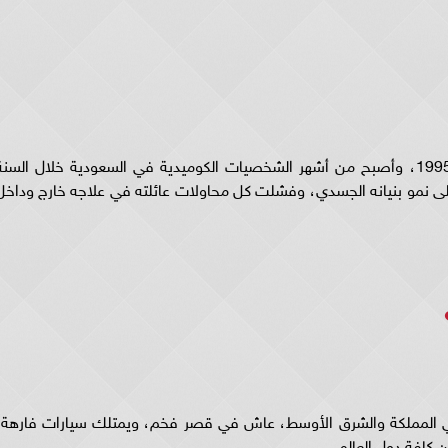
ولد عزيز القزم في مدينة الرياض في 26 يوليو ،1995، وأصبح من أشهر الشخصيات الكوميدية في السعودية خلال السن
ى نمو بنيانه الجسدي، وفشلت كل محاولات عائلته في علاجه خارج وداخل
ي المملكة والشرق الأوسط، عاش في قصر فخم، ويمتلك سيارات فارهة،
 كافة دول العالم.