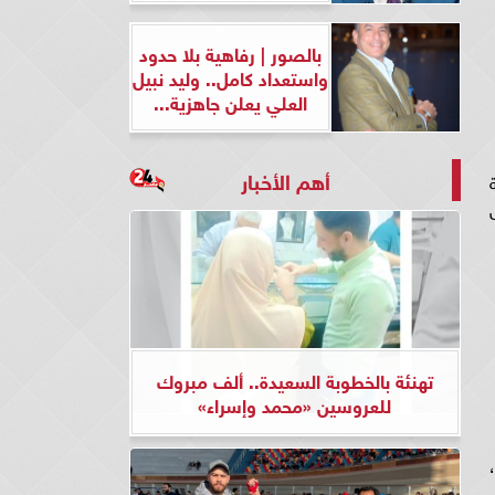
بالصور | رفاهية بلا حدود
واستعداد كامل.. وليد نبيل
العلي يعلن جاهزية...
أهم الأخبار
ة
تهنئة بالخطوبة السعيدة.. ألف مبروك
للعروسين «محمد وإسراء»