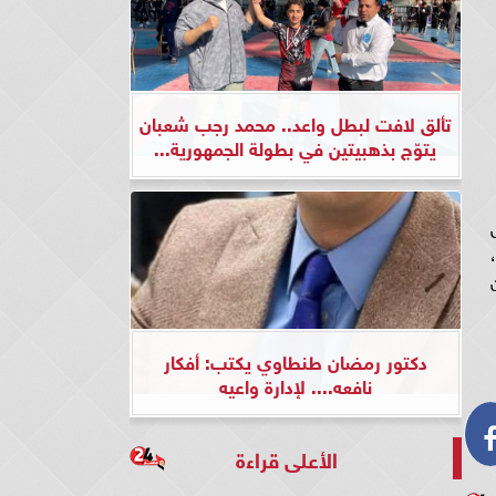
تألق لافت لبطل واعد.. محمد رجب شعبان
يتوّج بذهبيتين في بطولة الجمهورية...
دكتور رمضان طنطاوي يكتب: أفكار
نافعه.... لإدارة واعيه
الأعلى قراءة