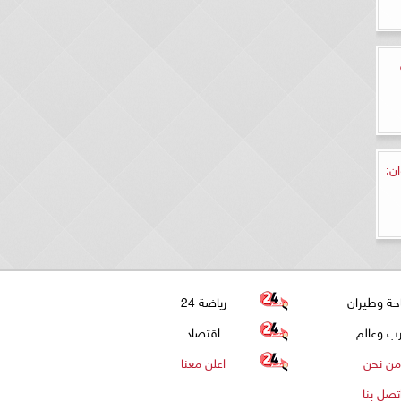
لألوان:
حة وطيران
رياضة 24
ب وعالم
اقتصاد
من نحن
اعلن معنا
تصل بنا