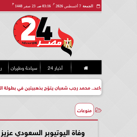
مـ
هـ
الجمعة
7
أغسطس
2026
03:16 صـ
23
صفر
1448
أخبار 24
سياحة وطيران
ري
طل واعد.. محمد رجب شعبان يتوّج بذهبيتين في بطولة الجمهورية للكي
منوعات
وفاة اليوتيوبر السعودي عزيز