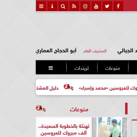
الجبالي
أبو الحجاج العماري
المشرف العام
منوعات
تريندات

«محمد وإسراء»
دليل المشتري لأول مرة لاختيار مشروع عقار
منوعات
تهنئة بالخطوبة السعيدة..
ألف مبروك للعروسين