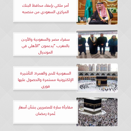
أمر ملكي بإعفاء محافظ البنك
المركزي السعودي من منصبه
سفراء مصر والسعودية والأردن
بالمغرب ”يدعمون ”الأهلي في
المونديال
السعودية للحج والعمرة: التأشيرة
الإلكترونية مستمرة والحصول عليها
فوري
مفاجأة سارة للمصريين بشأن أسعار
عُمرة رمضان