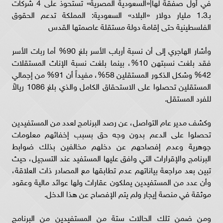
في أول صفقة لها|«السعودية المصرية» تستحوذ على 4 شركات
بـ1.3 مليار دولار «البلاد» السعودية: المملكة تدعم الحقوق
الفلسطينية حتى إقامة دولة مستقلة عاصمتها القدس
وأشار الهاجري إلى أن نسبة أرباب الأسر بلغ 90% أما ربات الأسر
فقد بلغت نسبتهن 10%، بينما بلغت نسبة الإناث المستقلات
42% وشكل الذكـور المستقلين 58%، مفيداً أن 91% من إجمالي
المستقلين تحصلوا على الاستحقاق الكامل والذي بلغ 1086 ريالاً
للفرد المستقل.
وكشف مدير عام التواصل، عن رصد البرنامج لعدد من المستفيدين
تحصلوا على الدعم بدون وجه حق بسبب إخفائهم معلومات
جوهرية وعدم إفصاحهم عن دخلهم مخالفين بذلك ضوابط
البرنامج والإقرارات التي وافق عليها المستفيد عند التسجيل، حيث
تبين بعد مراجعة بياناتهم عدم تطابقها مع المصادر ذات العلاقة،
وأن عدد من المستفيدين يملكون عقارات ولها عوائد مالية وعقود
موثقة في منصة إيجار ولم يتم الإفصاح عن هذا الدخل.
ومن ضمن تلك الحالات ستة من المستفيدين من البرنامج