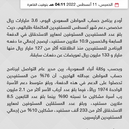
الخميس، 11 أغسطس 2022
04:11 صـ
بتوقيت القاهرة
أودع برنامج حساب المواطن السعودي اليوم، 3.6 مليارات ريال
مخصص دعم شهر أغسطس للمستفيدين المكتملة طلباتهم، حيث
بلغ عدد المستفيدين المستوفين لمعايير الاستحقاق في الدفعة
السابعة والخمسين 10.9 ملايين مستفيد، ليصبح إجمالي ما دفعـه
البرنامـج للمستفيدين منذ انطلاقته أكثر من 127 مليار ريال منها
مليار و 133 مليون ريال تعويضات عن دفعـات سابقة.
وبحسب وكالة أنباء السعودية، بين مدير عام التواصل لبرنامج
حساب المواطن عبدالله الهاجري، أن 76% من المستفيدين
تحصلوا على الدعم في هذه الدفعة، وبلغ متوسط دعم الأسرة
الواحدة 1974 ريالاً، فيما بلغ عدد أرباب الأسر أكثر من 2.1 مليون
رب أسرة مشكلين ما نسبته 90% بينما بلغ عدد التابعين 8.5
ملايين مستفيد، وبلغ عدد المستقلين المستوفين لمعايير
الاستحقاق أكثر من 233 ألف مستفيد، مشكلين 10% من إجمالي
المستفيدين الرئيسيين.