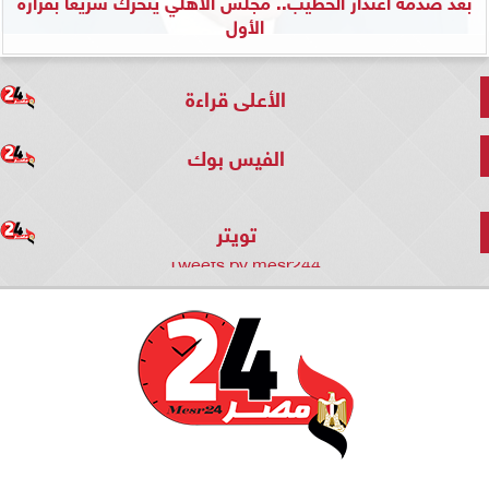
بعد صدمة اعتذار الخطيب.. مجلس الأهلي يتحرك سريعًا بقراره
الأول
الأعلى قراءة
الفيس بوك
تويتر
Tweets by mesr244