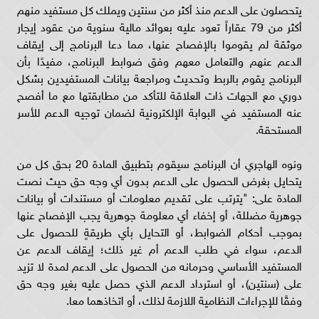
يتحصلون على الدعم منذ أكثر من سنتين ويملك كل مستفيد منهم
أكثر من 79 عقاراً تعود عليه بعوائد مالية سنوية من عقود إيجار
موثقة لم يقوموا بالإفصاح عنها، مما دعا البرنامج إلى إيقاف
الدعم عنهم والتعامل معهم وفق ضوابط البرنامج، مفيدًا بأن
البرنامج يقوم بالربط وتحديث ومراجعة بيانات المستفيدين بشكل
دوري مع الجهات ذات العلاقة للتأكد من مطابقتها مع ما أفصح
عنه المستفيد في البوابة الإلكترونية لضمان توجيه الدعم للأسر
المستحقة.
ونوه الهاجري أن البرنامج سيقوم بتطبيق المادة 20 بحق كل من
يتحايل بغرض الحصول على الدعم بدون أي وجه حق حيث نصت
المادة على: "يترتب على تقديم معلومات أو مستندات أو بيانات
جوهرية مضللة، أو إخفاء أي معلومة جوهرية يجب الإفصاح عنها
بموجب أحكام الضوابط، أو التحايل بأي طريقةٍ للحصول على
الدعم، سواء في طلب الدعم أم غير ذلك؛ إيقاف الدعم عن
المستفيد الأساسي وحرمانه من الحصول على الدعم لمدة لا تزيد
على (سنتين)، أو استرداد الدعم الذي حصل عليه بغير وجه حق
وفقًا للإجراءات النظامية اللازمة لذلك، أو اتخاذهما معا.