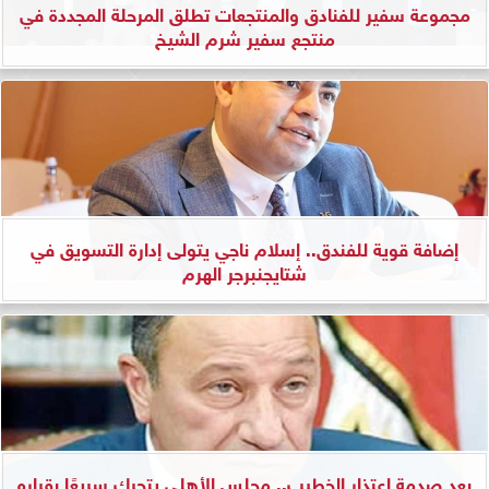
مجموعة سفير للفنادق والمنتجعات تطلق المرحلة المجددة في
منتجع سفير شرم الشيخ
إضافة قوية للفندق.. إسلام ناجي يتولى إدارة التسويق في
شتايجنبرجر الهرم
بعد صدمة اعتذار الخطيب.. مجلس الأهلي يتحرك سريعًا بقراره