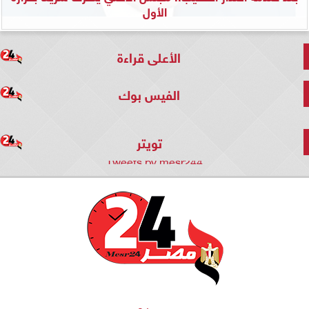
الأول
الأعلى قراءة
الفيس بوك
تويتر
Tweets by mesr244