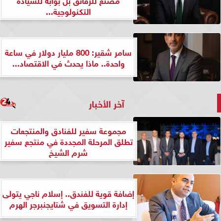
التكنولوجية...
سامر شقير: 800 مليار دولار في ساعة
واحدة.. ماذا يحدث في الاقتصاد...
آخر الأخبار
مجموعة سفير للفنادق والمنتجعات
تطلق المرحلة المجددة في منتجع سفير
شرم الشيخ
إضافة قوية للفندق.. إسلام ناجي يتولى
إدارة التسويق في شتايجنبرجر الهرم