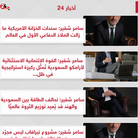
أخبار 24
سامر شقير: سندات الخزانة الأمريكية ما
زالت الملاذ الدفاعي الأول في العالم
سامر شقير: القوة الائتمانية الاستثنائية
لأرامكو السعودية تُمثِّل ركيزة استراتيجية
في ظل...
سامر شقير: تحالف الطاقة بين السعودية
والهند قد يُعيد توزيع الثروة عالميًّا
سامر شقير: مشروع تيرافاب ليس مجرَّد
مصنع للرقائق بل بوابة للسيادة