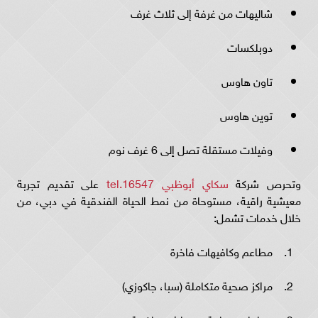
شاليهات من غرفة إلى ثلاث غرف
دوبلكسات
تاون هاوس
توين هاوس
وفيلات مستقلة تصل إلى 6 غرف نوم
وتحرص شركة
سكاي أبوظبي 16547.tel
على تقديم تجربة
معيشية راقية، مستوحاة من نمط الحياة الفندقية في دبي، من
خلال خدمات تشمل:
مطاعم وكافيهات فاخرة
مراكز صحية متكاملة (سبا، جاكوزي)