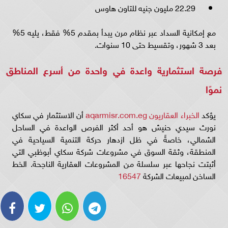
22.29 مليون جنيه للتاون هاوس
مع إمكانية السداد عبر نظام مرن يبدأ بمقدم 5% فقط، يليه 5%
بعد 3 شهور، وتقسيط حتى 10 سنوات.
فرصة استثمارية واعدة في واحدة من أسرع المناطق
نموًا
يؤكد
الخبراء العقاريون aqarmisr.com.eg
أن الاستثمار في سكاي
نورث سيدي حنيش هو أحد أكثر الفرص الواعدة في الساحل
الشمالي، خاصةً في ظل ازدهار حركة التنمية السياحية في
المنطقة، وثقة السوق في مشروعات شركة سكاي أبوظبي التي
أثبتت نجاحها عبر سلسلة من المشروعات العقارية الناجحة. الخط
الساخن لمبيعات الشركة
16547