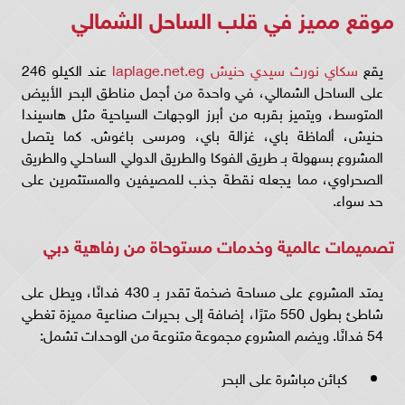
موقع مميز في قلب الساحل الشمالي
يقع
سكاي نورث سيدي حنيش laplage.net.eg
عند الكيلو 246
على الساحل الشمالي، في واحدة من أجمل مناطق البحر الأبيض
المتوسط، ويتميز بقربه من أبرز الوجهات السياحية مثل هاسيندا
حنيش، ألماظة باي، غزالة باي، ومرسى باغوش. كما يتصل
المشروع بسهولة بـ طريق الفوكا والطريق الدولي الساحلي والطريق
الصحراوي، مما يجعله نقطة جذب للمصيفين والمستثمرين على
حد سواء.
تصميمات عالمية وخدمات مستوحاة من رفاهية دبي
يمتد المشروع على مساحة ضخمة تقدر بـ 430 فدانًا، ويطل على
شاطئ بطول 550 مترًا، إضافة إلى بحيرات صناعية مميزة تغطي
54 فدانًا. ويضم المشروع مجموعة متنوعة من الوحدات تشمل:
كبائن مباشرة على البحر