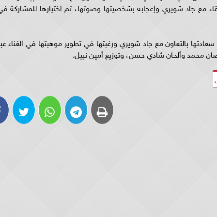
اء مع جاد شويري وإعجابه بشخصيتها وصوتها، تم اختيارها للمشاركة في
عادتها بالتعاون مع جاد شويري ورغبتها في تطوير موهبتها في الغناء عبر
مضان محمد وألحان شادي حسن، وتوزيع أمين نبيل.