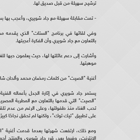
ترشيح سهيلة من قبل صديق لها.
- تمت مقابلة سهيلة مع جاد شويري، وأعجب بها بس
وفي لقائها في برنامج "الستات" الذي يقدمه مف
بالتعاون مع جاد شويري وأن الفكرة أعجبتها.
وأشارت إلى دعم عائلتها لها، حيث يعلمون حبها للغنا
موهبتها.
أغنية "الصيت" من كلمات رمضان محمد وألحان شاد
يستمر جاد شويري في إثارة الجدل بأعماله الفنية،
"الصيت" التي قدمها بالتعاون مع المطربة المصرية 
تحب الغناء منذ طفولتها، وعلى الرغم من عدم تلقيه
على تطبيق "تيك توك"، ولكنها لم تحقق نجاحًا كبيرًا 
ومع ذلك، ارتفعت شهرتها بعدما قدمت أغنية "الع
الإنترنت، وفيما بعد، قرر جاد شويري والمنتج أح