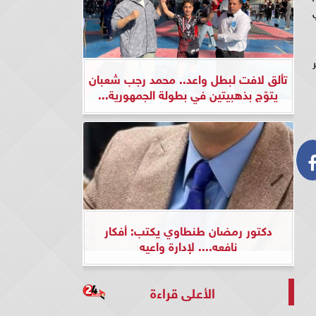
تألق لافت لبطل واعد.. محمد رجب شعبان
يتوّج بذهبيتين في بطولة الجمهورية...
دكتور رمضان طنطاوي يكتب: أفكار
نافعه.... لإدارة واعيه
الأعلى قراءة