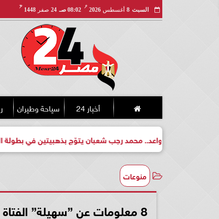
مـ
هـ
السبت
8
أغسطس
2026
08:02 صـ
24
صفر
1448
أخبار 24
سياحة وطيران
ري
فت لبطل واعد.. محمد رجب شعبان يتوّج بذهبيتين في بطولة الجمهوري
منوعات
8 معلومات عن ”سهيلة” الفتاة المحجبة التي شاركت جاد شويري في ”الصيت”