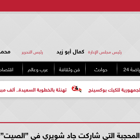
كمال أبو زيد
محمد 
رئيس مجلس الإدارة
رئيس التحرير
اضة 24
حوادث
فن وثقافة
عرب وعالم
اقتصاد
ة للكيك بوكسينج
تهنئة بالخطوبة السعيدة.. ألف مبروك للع