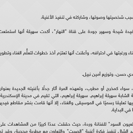
بب شخصيتها وصوتها، وشاركته في تنفيذ الأغنية.
يدة شيحة وسهير جودة على قناة "النهار"، أكدت سهيلة أنها استمتعت
ء ورغبتها في احترافه، وأعلنت أنها تعتزم أخذ خطوات لتعلُّم الغناء وتطوير
ي حسن، وتوزيع أمين نبيل.
 سواء كمخرج أو مطرب، وتعهذه المرة أثار جدلًا بأغنيته الجديدة بعنوان
الشابة سهيلة إبراهيم. سهيلة إبراهيم، التي تقيم في مدينة الإسكندرية،
ا تعليمًا رسميًا في الموسيقى والغناء، إلا أنها قامت بنشر مقاطع فيديو
في البداية.
يون السود" للفنانة وردة، حيث حققت عددًا كبيرًا من المشاهدات على
مد الشال تنفيذ فكرة أغنية "الصيت" والتعاون مع مطربة محجبة، وقد تم