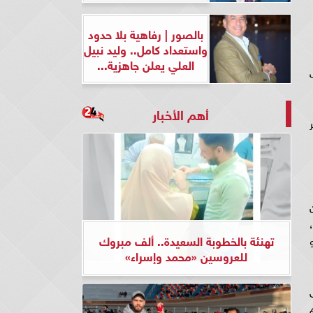
بالصور | رفاهية بلا حدود
واستعداد كامل.. وليد نبيل
العلي يعلن جاهزية...
أهم الأخبار
تهنئة بالخطوبة السعيدة.. ألف مبروك
للعروسين «محمد وإسراء»