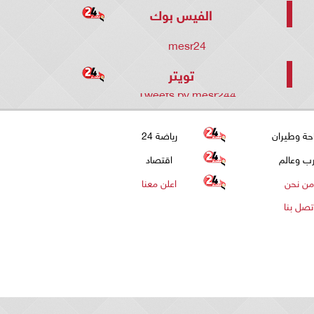
الفيس بوك
mesr24
تويتر
Tweets by mesr244
حة وطيران
رياضة 24
ب وعالم
اقتصاد
من نحن
اعلن معنا
تصل بنا