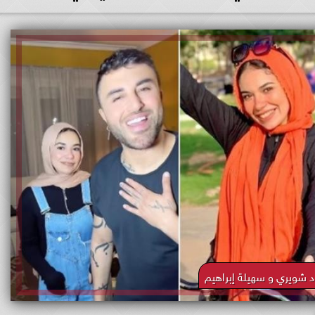
د شويري و سهيلة إبراهيم