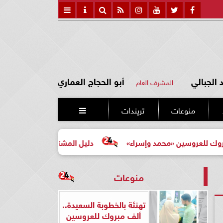
الجبالي
أبو الحجاج العماري
المشرف العام
منوعات
تريندات

روسين «محمد وإسراء»
دليل المشتري لأول مرة لاختيار مشرو
منوعات
تهنئة بالخطوبة السعيدة..
ألف مبروك للعروسين