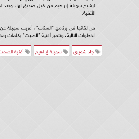
ترشيح سهيلة إبراهيم من قبل صديق لها، وبعد لق
الأغنية.
في لقائها في برنامج "الستات"، أعربت سهيلة عن س
الخطوات التالية، وتتميز أغنية "الصيت" بكلمات ر
جاد شويري
سهيلة إبراهيم
أغنية الصمت