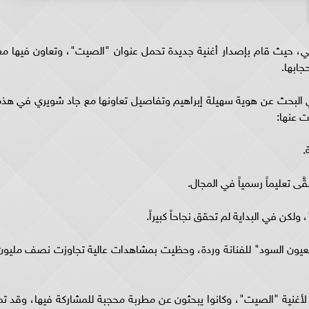
فني، حيث قام بإصدار أغنية جديدة تحمل عنوان "الصيت"، وتعاون فيها مع
جابها.
في البحث عن هوية سهيلة إبراهيم وتفاصيل تعاونها مع جاد شويري في هذه
ت عنها:
.
ّى تعليماً رسمياً في المجال.
كن في البداية لم تحقق نجاحاً كبيراً.
عيون السود" للفنانة وردة، وحظيت بمشاهدات عالية تجاوزت نصف مليون
 لأغنية "الصيت"، وكانوا يبحثون عن مطربة محجبة للمشاركة فيها، وقد تم