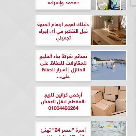
«محمد وإسراء»
دليلك لفهم ارتفاع الجبهة
قبل التفكير في أي إجراء
تجميلي
نصائح شركة بناء الخليج
للمقاولات للحفاظ على
المنازل | أسرار الحفاظ
على...
أرخص كراتين للبيع
بالمقطم لنقل العفش
01004496264
أسرة ”مصر 24” تهنئ
الأستاذ طارق مغازي