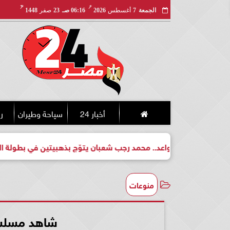
مـ
هـ
الجمعة
7
أغسطس
2026
06:16 صـ
23
صفر
1448
أخبار 24
سياحة وطيران
ري
لبطل واعد.. محمد رجب شعبان يتوّج بذهبيتين في بطولة الجمهورية لل
منوعات
شاهد مسلسل العتاو