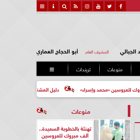
الجبالي
أبو الحجاج العماري
المشرف العام
منوعات
تريندات

ين «محمد وإسراء»
دليل المشتري لأول مرة لاختيار مشروع ع
منوعات
تهنئة بالخطوبة السعيدة..
ألف مبروك للعروسين