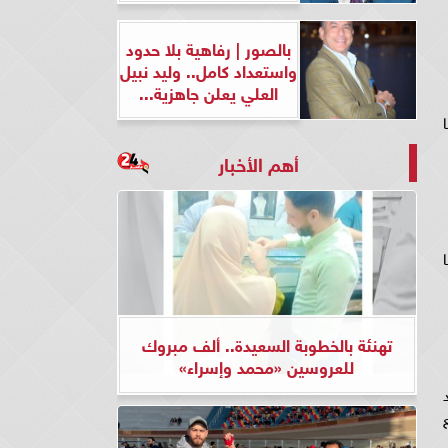
بالصور | رفاهية بلا حدود
واستعداد كامل.. وليد نبيل
العلي يعلن جاهزية...
ا
أهم الأخبار
سقا
تهنئة بالخطوبة السعيدة.. ألف مبروك
للعروسين «محمد وإسراء»
يجسد