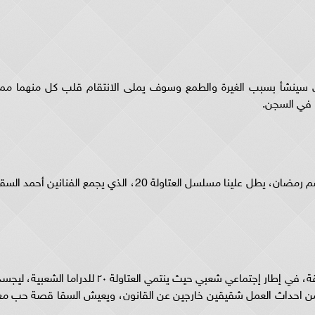
تاولة ٢٠ حول صراع دموي سينشأ بسبب الغيرة والطمع وسوف يملى الانتقام قلب كل منهما مم
ا في السجن.
من بين المسلسلات المصرية التي تنافس في موسم رمضان، يطل علينا مسلسل العتاولة 20، الذي يجمع الفنانين أحمد ال
تدور أحداث مسلسل العتاولة ٢٠ المكون من 30 حلقة، في إطار إجتماعي شعبي حيث ينتمي العتاولة ٢٠ للدراما الشعبية، ل
ضمن احداث العمل شقيقين خارجين عن القانون، ويعيش السقا قصة حب مع