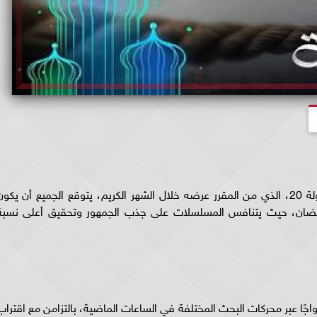
يبحث البعض عن القنوات الناقلة للمسلسل العتاولة 20، الذي من المقرر عرضه خلال الشهر الكريم، يتوقع الجميع أن يكو
نية خلال رمضان، حيث يتنافس المسلسلات على جذب الجمهور وتحقيق أعلى نسبة
قة ٢٠ من أكثر العناوين رواجًا عبر محركات البحث المختلفة في الساعات الماضية، بالتزامن مع اقترا