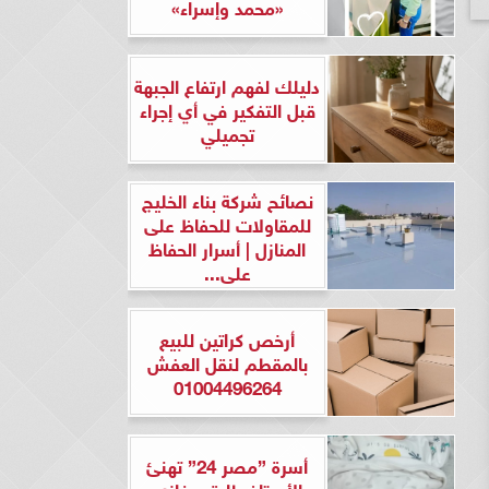
«محمد وإسراء»
دليلك لفهم ارتفاع الجبهة
قبل التفكير في أي إجراء
تجميلي
نصائح شركة بناء الخليج
للمقاولات للحفاظ على
المنازل | أسرار الحفاظ
على...
أرخص كراتين للبيع
بالمقطم لنقل العفش
01004496264
أسرة ”مصر 24” تهنئ
الأستاذ طارق مغازي