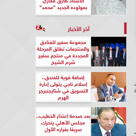
بمولوده الجديد ”محمد”
آخر الأخبار
مجموعة سفير للفنادق
والمنتجعات تطلق المرحلة
المجددة في منتجع سفير
شرم الشيخ
إضافة قوية للفندق..
ن
إسلام ناجي يتولى إدارة
التسويق في شتايجنبرجر
الهرم
بعد صدمة اعتذار الخطيب..
مجلس الأهلي يتحرك
سريعًا بقراره الأول
ب