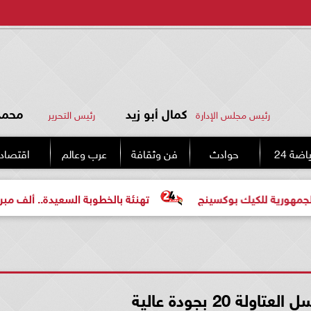
كمال أبو زيد
محمد 
رئيس مجلس الإدارة
رئيس التحرير
اضة 24
حوادث
فن وثقافة
عرب وعالم
اقتصاد
كيك بوكسينج
تهنئة بالخطوبة السعيدة.. ألف مبروك للعروس
لة 20 بجودة عالية