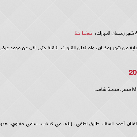
اضغط هنا
.
طلق الحلقة الاولى مسلسل العتاولة حلقه ٢٠ بداية من شهر رمضان، ولم تعلن القنوات الناقلة حتى الآن عن موعد عر
ة مسلسل العتاولة ٢٠، كل من الفنان أحمد السقا، طارق لطفي، زينة، مي كساب، سامي مغاوي، هد