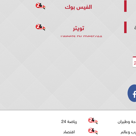
الفيس بوك
تويتر
ة
Tweets by mesr244
حة وطيران
رياضة 24
ب وعالم
اقتصاد