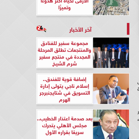
وتميزًا
آخر الأخبار
مجموعة سفير للفنادق
والمنتجعات تطلق المرحلة
المجددة في منتجع سفير
شرم الشيخ
إضافة قوية للفندق..
 خلال
إسلام ناجي يتولى إدارة
التسويق في شتايجنبرجر
الهرم
ن كبار
بعد صدمة اعتذار الخطيب..
مجلس الأهلي يتحرك
سريعًا بقراره الأول