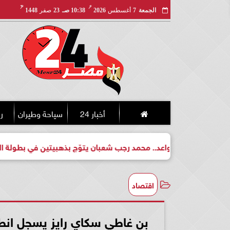
مـ
هـ
الجمعة
7
أغسطس
2026
10:38 صـ
23
صفر
1448
أخبار 24
سياحة وطيران
ري
لبطل واعد.. محمد رجب شعبان يتوّج بذهبيتين في بطولة الجمهورية ل
اقتصاد