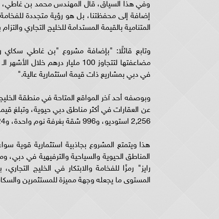
وفي هذا السياق، قال المهندس محمد بن غاطي، ر
إضافة إلى محفظتنا، بل هو رؤية متجددة للفخامة
المتنامية بالقيمة المستدامة للخليج التجاري والتزام 
في دبي بمشاريع ذات قيمة استثمارية عالية."
وبوصفه أحد آخر المواقع المتاحة في منطقة الخليج 
2,256 استوديو، و996 شقة بغرفة نوم واحدة، و24 شقة بغرفتين، و26 شقة بثلاث غرف، بالإضافة إلى 31 وحدة تجارية.
هذا ويتمتع المشروع بجاذبية استثمارية قوية سوا
المناطق الحيوية والسياحية والترفيهية في دبي، و
المستوى ما يجعله وجهة مميزة للمستثمرين والسكان