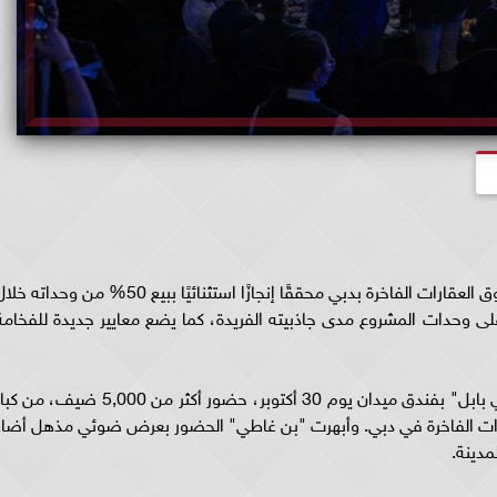
وضع مشروع "بن غاطي سكاي رايز" بصمته في سوق العقارات الفاخرة بدبي محققًا إنجازًا استثنائيًا ببيع 50% من وحداته
ر على وحدات المشروع مدى جاذبيته الفريدة، كما يضع معايير جديدة للفخامة
شهد حفل الإطلاق الحصري، الذي أُقيم في "سكاي بابل" بفندق ميدان يوم 30 أكتوبر، حضور أكثر من 5,000 ضيف، م
ارات الفاخرة في دبي. وأبهرت "بن غاطي" الحضور بعرض ضوئي مذهل أضاء
مدينة.