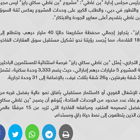
ئيس مجلس إدارة "بن غاطي": "مشروع "بن غاطي سكاي رايز" ليس مجرد
 والتطور في دبي، والطلب الكبير على وحدات المشروع يعكس ثقة السوق
بن غاطي بتقديم أعلى معايير الجودة والابتكار".
وتابع قائلًا: "بإضافة مشروع "بن غاطي سكاي رايز"، يتجاوز إجمالي محفظة مشاريعنا حاليًا 40 مليار درهم، ونتطلع 
مضاعفتها لتتجاوز 100 مليار درهم خلال الأشهر الـ 18 القادمة، مما يُجسد رؤيتنا نحو تشكيل مستقبل سوق العقارات الفاخر
التجاري، يُمثل "بن غاطي سكاي رايز" فرصة استثنائية للمستثمرين الباحثين
عن العقارات في أكثر مناطق دبي حيوية، وتبلغ قيمة المشروع 5 مليارات درهم إماراتي، حيث يضم 3,333 وحدة سكنية، 
ء للإشغال الفوري أو كاستثمار مستقبلي بآفاق نمو عالية بفضل قربه من
مع بقاء عدد محدود من الوحدات المتاحة، يُتوقع أن يصبح "بن غاطي سكاي
رايز" رمزًا للفخامة والابتكار في الخليج التجاري، بفضل تصميمه المتفرد ومرافقه الفاخرة التي تزيد عن 15 مرفقً
 الذين يتطلعون إلى نمط حياة راقٍ ومستدام.