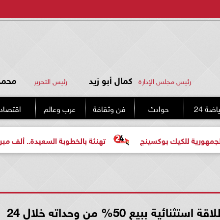
كمال أبو زيد
محمد 
رئيس مجلس الإدارة
رئيس التحرير
اضة 24
حوادث
فن وثقافة
عرب وعالم
اقتصاد
لكيك بوكسينج
تهنئة بالخطوبة السعيدة.. ألف مبروك للعروس
بن غاطي سكاي رايز يسجل انطلاقة استثنائية ببيع 50% من وحداته خلال 24