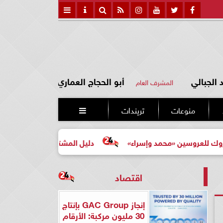
الجبالي
أبو الحجاج العماري
المشرف العام
منوعات
تريندات

ين «محمد وإسراء»
دليل المشتري لأول مرة لاختيار مشروع ع
اقتصاد
إنجاز GAC Group بإنتاج
30 مليون مركبة: الأرقام