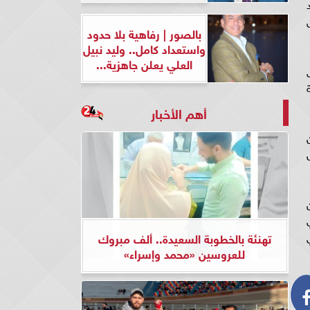
بالصور | رفاهية بلا حدود
واستعداد كامل.. وليد نبيل
العلي يعلن جاهزية...
إلى
ة
أهم الأخبار
تشمل
ا عالمي
تهنئة بالخطوبة السعيدة.. ألف مبروك
للعروسين «محمد وإسراء»