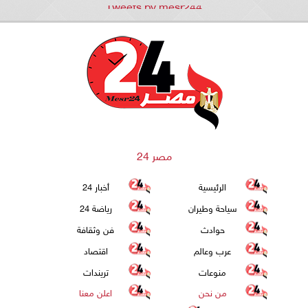
Tweets by mesr244
مصر 24
الرئيسية
أخبار 24
سياحة وطيران
رياضة 24
حوادث
فن وثقافة
عرب وعالم
اقتصاد
منوعات
تريندات
من نحن
اعلن معنا