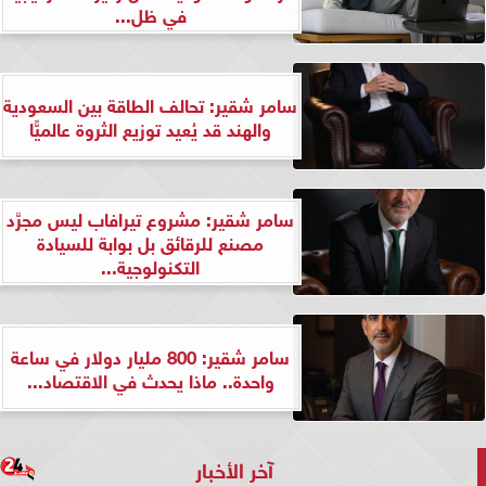
في ظل...
سامر شقير: تحالف الطاقة بين السعودية
والهند قد يُعيد توزيع الثروة عالميًّا
سامر شقير: مشروع تيرافاب ليس مجرَّد
مصنع للرقائق بل بوابة للسيادة
التكنولوجية...
سامر شقير: 800 مليار دولار في ساعة
واحدة.. ماذا يحدث في الاقتصاد...
آخر الأخبار