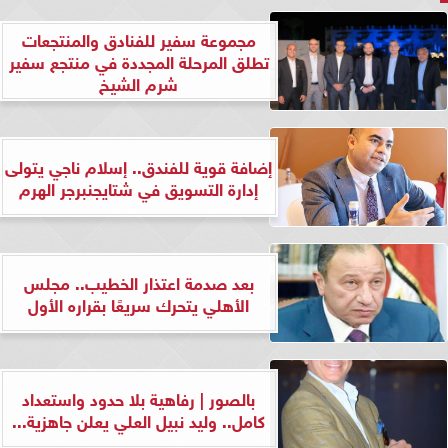
مجموعة سفير للفنادق والمنتجعات
تطلق المرحلة المجددة في منتجع سفير
شرم الشيخ
إضافة قوية للفندق.. إسلام ناجي يتولى
إدارة التسويق في شتايجنبرجر الهرم
بعد صدمة اعتذار الخطيب.. مجلس
الأهلي يتحرك سريعًا بقراره الأول
بالصور | رفاهية بلا حدود واستعداد
كامل.. وليد نبيل العلي يعلن جاهزية...