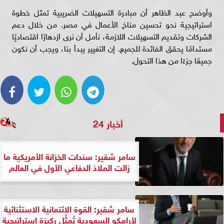
وأوضح عبد الظاهر أن مبادرة التسهيلات الضريبية تمثل خطوة
استراتيجية نحو تحسين مناخ الأعمال في مصر. من خلال دعم
الشركات وتقديم التسهيلات اللازمة، نأمل أن نرى ازدهارًا اقتصاديًا
مستدامًا يحقق الفائدة للجميع. إن التغيير يبدأ بنا، ويجب أن نكون
جميعًا جزءًا من هذا التحول.
أخبار 24
سامر شقير: سندات الخزانة الأمريكية ما
زالت الملاذ الدفاعي الأول في العالم
سامر شقير: القوة الائتمانية الاستثنائية
لأرامكو السعودية تُمثِّل ركيزة استراتيجية