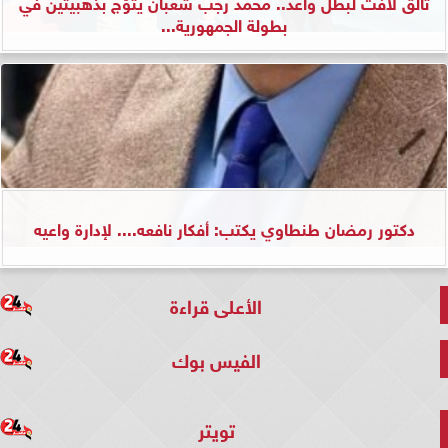
تألق لافت لبطل واعد.. محمد رجب شعبان يتوّج بذهبيتين في
بطولة الجمهورية...
دكتور رمضان طنطاوي يكتب: أفكار نافعه.... لإدارة واعيه
الأعلى قراءة
الفيس بوك
تويتر