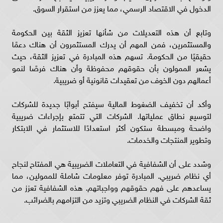
الدخول في الاقتصاد الرسمي، مما يعزز من استقرار السوق.
وتابع أن هذه التعديلات من شأنها تعزيز الثقة بين الحكومة
والمستثمرين، فمن المهم أن يدرك المستثمرون أن هناك دعمًا
حقيقيًا من الحكومة. تسهم هذه المبادرة في تعزيز الثقة، حيث
يشعر الممولون بأن حقوقهم محفوظة وأن هناك فرصًا لنمو
أعمالهم دون الخوف من تعقيدات قانونية أو ضريبية.
وأكد أن تخفيف الضغوط المالية سيفتح أبوابًا جديدة للشركات
لتوسيع نطاق عملياتها. الشركات التي تتمتع بإجراءات ضريبية
واضحة ومبسطة ستكون أكثر استعدادًا للاستثمار في الابتكار
وتطوير المنتجات والخدمات.
وشدد على أن الشفافية في التعاملات الضريبية هي المفتاح لنجاح
أي نظام ضريبي. المبادرة توفر معلومات شاملة للممولين، مما
يساعدهم على فهم حقوقهم وواجباتهم. هذه الشفافية تعزز من
ثقة الشركات في النظام الضريبي وتزيد من التزامهم بالضرائب.