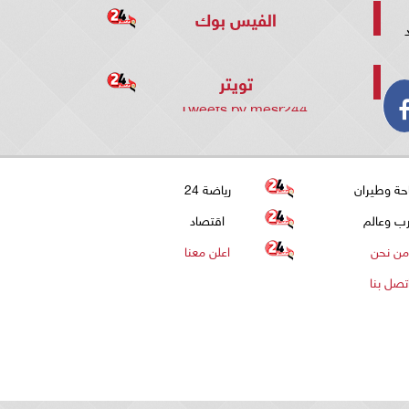
الفيس بوك
تويتر
Tweets by mesr244
حة وطيران
رياضة 24
ب وعالم
اقتصاد
من نحن
اعلن معنا
تصل بنا