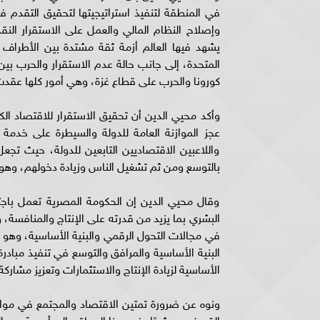
في المنطقة لتنفيذ استراتيجيتها لتحقيق التقدم 
وإصلاح النظام المالي والعمل على الاستقرار النق
يشهد فيها العالم أزمة ثقة مشتدة بين الأطراف ال
المتحدة، إلى جانب حالة عدم الاستقرار والحرب بين 
كورونا والحرب على قطاع غزة، وهي أمور كلها عقد
وأكد محيي الدين أن تحقيق الاستقرار للاقتصاد ا
عجز الموازنة العامة للدولة والسيطرة على خدمة
واللاعبين الاقتصاديين التابعين للدولة، حيث تج
بالتوسع ومن ثم تشغيل الناس وزيادة دخولهم، وهو م
وقال محيي الدين إن الحكومة المصرية تعمل باجته
البشري بما يزيد من قدرته على الإنتاج والمنافسة، 
في مجالات التحول الرقمي والبنية الأساسية، وهو 
البنية الأساسية والمرافق والتوسع في تنفيذ مبادر
الأساسية لزيادة الإنتاج والاستثمارات وتعزيز مشارك
ونوه عن ضرورة تمتين الاقتصاد والمجتمع في مواج
القروض، مشيرًا، في هذا السياق، إلى أهمية سد الع