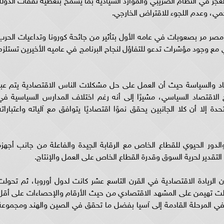
ي، وعدم اللجوء للاقتراض الخارجي.
مصر مر بصعوبات في عامه الأول بتأثير من جائحة كورونا وتداعيات الحرب
ني مع وجود مؤشرات تدعو للتفاؤل لنجاح البرنامج في عاميه الأخيرين تستلزم
اد والسياسة حيث أن العمل على حل مشكلات الناس الاقتصادية يتم عبر
الاقتصاد السياسي، مشيرًا إلى أنه رغم اختلاف المدارس السياسية في
 إلا أن كلا الجانبين يحقق نموًا اقتصاديًا يتوافق مع آلياته واعتباراته
لدور الحيوي للقطاع الخاص مع الرقابة الجيدة والفاعلة من جانب أجهزة
التقدير لحرية السوق وقدرة القطاع الخاص على العمل والإنتاج.
 الريادة الاقتصادية في القرن التاسع عشر كانت لدول أوروبا، ثم تحولت
ي مازالت تهيمن على المشهد الاقتصادي من حيث الأرقام والإحصاءات على أقل
ًا في المرحلة القادمة إلى آسيا بفضل ما تحقق في الصين والهند ومجموعة