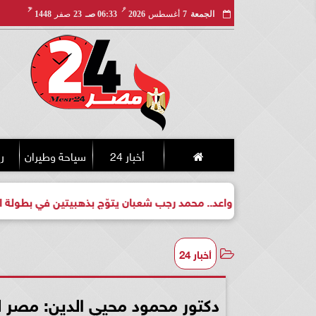
مـ
هـ
الجمعة
7
أغسطس
2026
06:33 صـ
23
صفر
1448
أخبار 24
سياحة وطيران
ري
 لبطل واعد.. محمد رجب شعبان يتوّج بذهبيتين في بطولة الجمهورية ل
أخبار 24
دكتور محمود محيي الدين: مصر لد