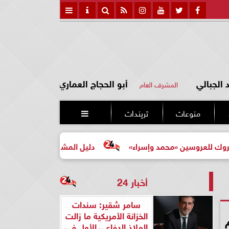
الجبالي
أبو الحجاج العماري
المشرف العام
منوعات
تريندات

ين «محمد وإسراء»
دليل المشتري لأول مرة لاختيار مشروع ع
أخبار 24
سامر شقير: سندات
الخزانة الأمريكية ما زالت
الملاذ الدفاعي الأول في