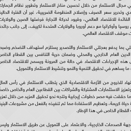
في مجال الاستثمار من خلال تحسين مناخ الاستثمار وتطوير نظام الجمارك
دي وتحرير سعر الصرف وإصلاح المنظومة الضريبية، غير أن الفترة الحالية
قائدة للاقتصاد العالمي، وقيود لحركة التجارة فرضتها الصين والولايات
روسيا وأوكرانيا مع دعم أوروبا والولايات المتحدة لكييف، إلى جانب جائحة
ت موقف الاقتصاد العالمي.
لكلي بما يدفع بعجلتي الاستثمار والتصدير يستلزم استهداف التضخم وضبط
 الدين العام الخارجي والمحلي وضمان حرية التنافس بين القطاع الخاص
عل هذه الإجراءات الاقتصاد في حالة من المرونة ويسمح للاقتصاد الخاص
ا يساهم في تحقيق التنمية والنمو وتنشيط الاستثمار والتمويل.
اد للخروج من الأزمة الاقتصادية الذي يتطلب الاستثمار في رأس المال
وتعزيز الاستثمارات المشتركة والشراكات بين القطاعين العام والخاص خاصةً
ما حققت فيه مصر خطوات إيجابية وتتجه نحو تحقيق المزيد من خلال تعزيز
ة حياة كريمة، وتعظيم الاستفادة مما تم تنفيذه بالفعل من مشروعات البنية
ة القطاع الخاص في هذا الإطار.
هة الصدمات الخارجية، والاعتماد على التمويل عن طريق الاستثمار وليس
جز في النظام الضريبي والموارد السيادية بما يسمح بتغطية نفقات الدولة