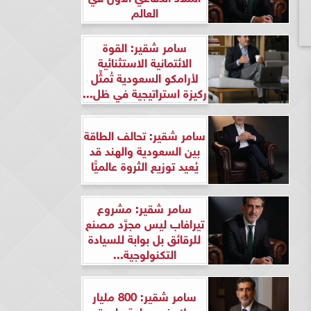
العالم
سامر شقير: القوة
الائتمانية الاستثنائية
لأرامكو السعودية تُمثِّل
ركيزة استراتيجية في ظل...
سامر شقير: تحالف الطاقة
بين السعودية والهند قد
يُعيد توزيع الثروة عالميًّا
سامر شقير: مشروع
تيرافاب ليس مجرَّد مصنع
للرقائق بل بوابة للسيادة
التكنولوجية...
سامر شقير: 800 مليار
دولار في ساعة واحدة..