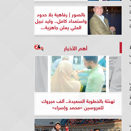
بالصور | رفاهية بلا حدود
واستعداد كامل.. وليد نبيل
العلي يعلن جاهزية...
أهم الأخبار
تهنئة بالخطوبة السعيدة.. ألف مبروك
للعروسين «محمد وإسراء»