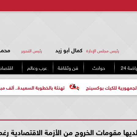
كمال أبو زيد
محمد 
رئيس مجلس الإدارة
رئيس التحرير
اضة 24
حوادث
فن وثقافة
عرب وعالم
اقتصاد
لكيك بوكسينج
تهنئة بالخطوبة السعيدة.. ألف مبروك للعروس
يها مقومات الخروج من الأزمة الاقتصادية رغم