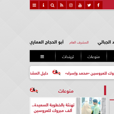
الجبالي
أبو الحجاج العماري
المشرف العام
منوعات
تريندات

ين «محمد وإسراء»
دليل المشتري لأول مرة لاختيار مشروع ع
منوعات
تهنئة بالخطوبة السعيدة..
ألف مبروك للعروسين