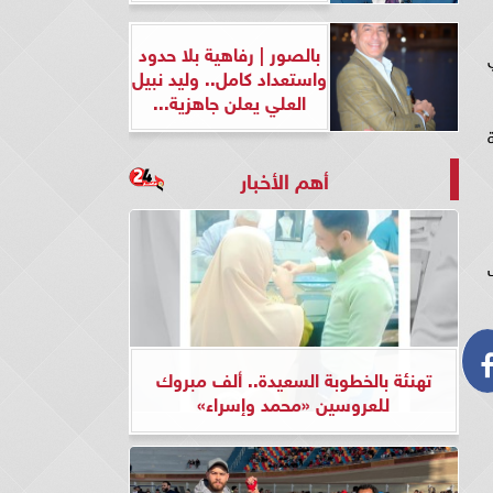
بالصور | رفاهية بلا حدود
واستعداد كامل.. وليد نبيل
العلي يعلن جاهزية...
أهم الأخبار
تهنئة بالخطوبة السعيدة.. ألف مبروك
للعروسين «محمد وإسراء»