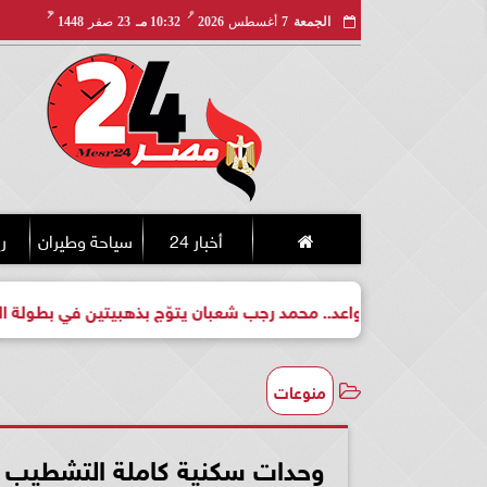
مـ
هـ
الجمعة
7
أغسطس
2026
10:32 مـ
23
صفر
1448
أخبار 24
سياحة وطيران
ري
لبطل واعد.. محمد رجب شعبان يتوّج بذهبيتين في بطولة الجمهورية ل
منوعات
وحدات سكنية كاملة التشطيب ب