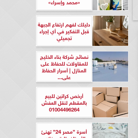
«محمد وإسراء»
دليلك لفهم ارتفاع الجبهة
قبل التفكير في أي إجراء
تجميلي
نصائح شركة بناء الخليج
للمقاولات للحفاظ على
المنازل | أسرار الحفاظ
على...
أرخص كراتين للبيع
بالمقطم لنقل العفش
01004496264
أسرة ”مصر 24” تهنئ
الأستاذ طارق مغازي