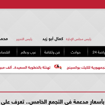
كمال أبو زيد
محمد 
رئيس مجلس الإدارة
رئيس التحرير
اضة 24
حوادث
فن وثقافة
عرب وعالم
اقتصاد
لكيك بوكسينج
تهنئة بالخطوبة السعيدة.. ألف مبروك للعروس
أسعار مدعمة في التجمع الخامس.. تعرف على