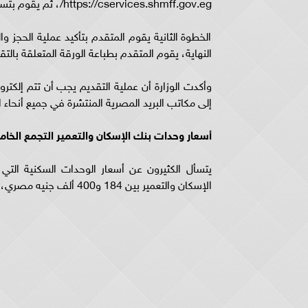
https://cservices.shmff.gov.eg/، ثُم يقوم بتسجيل الدخول إلى الموقع.
الخطوة الثانية يقوم المتقدم بتأكيد عملية الحجز وا
النهاية، يقوم المتقدم بطباعة الورقة المتعلقة بالتق
وأكدت الوزارة أن عملية التقديم يجب أن تتم إلكتر
إلى مكاتب البريد المصرية المنتشرة في جميع أنحاء ال
أسعار وحدات بنك الإسكان والتعمير التجمع الخامس 4
يتسأل الكثيرون عن أسعار الوحدات السكنية التي أ
الإسكان والتعمير بين 184 و400 ألف جنيه مصري، حيث يتم تحديد سعر الوحدة استنادًا إلى مساحة الشقة والموقع الجغرافي.