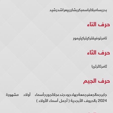
بدربسامبلالباسمبكربشارربيعراشدرشيد
حرف التاء
تامرتوفيقتركيتركيتيمور
حرف الثاء
ثامرثائرثريا
حرف الجيم
جابرجمالجعفرجمعةجهادجودجندعجلالجورجأسماء أولاد مشهورة
2024 بالحروف الأبجدية ( أجمل أسماء الأولاد )