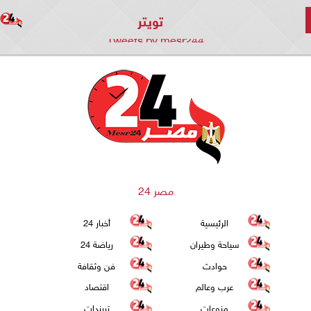
تويتر
Tweets by mesr244
مصر 24
الرئيسية
أخبار 24
سياحة وطيران
رياضة 24
حوادث
فن وثقافة
عرب وعالم
اقتصاد
منوعات
تريندات