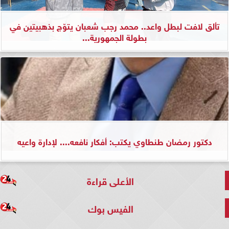
تألق لافت لبطل واعد.. محمد رجب شعبان يتوّج بذهبيتين في
بطولة الجمهورية...
دكتور رمضان طنطاوي يكتب: أفكار نافعه.... لإدارة واعيه
الأعلى قراءة
الفيس بوك