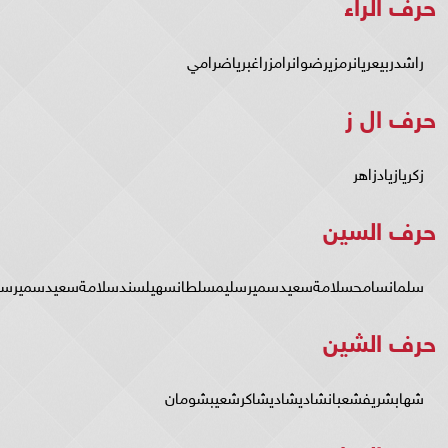
حرف الراء
راشدربيعريانرمزيرضوانرامزراغبرياضرامي
حرف ال ز
زكريازيادزاهر
حرف السين
سلمانسامحسلامةسعيدسميرسليمسلطانسهيلسندسلامةسعيدسميرسل
حرف الشين
شهابشريفشعبانشاديشاديشاكرشعيبشومان