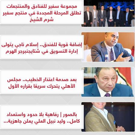
مجموعة سفير للفنادق والمنتجعات
تطلق المرحلة المجددة في منتجع سفير
شرم الشيخ
إضافة قوية للفندق.. إسلام ناجي يتولى
إدارة التسويق في شتايجنبرجر الهرم
بعد صدمة اعتذار الخطيب.. مجلس
الأهلي يتحرك سريعًا بقراره الأول
بالصور | رفاهية بلا حدود واستعداد
كامل.. وليد نبيل العلي يعلن جاهزية...