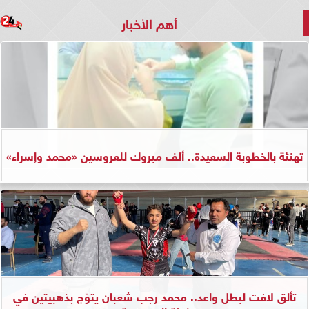
أهم الأخبار
تهنئة بالخطوبة السعيدة.. ألف مبروك للعروسين «محمد وإسراء»
تألق لافت لبطل واعد.. محمد رجب شعبان يتوّج بذهبيتين في