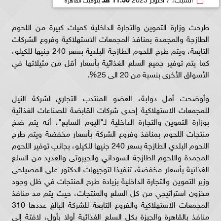
طرحت وزارة التموين والتجارة الداخلية كميات كبيرة من اللحوم
الطازجة والمجمدة بمنافذ المجمعات الاستهلاكية وفروع الشركات
التابعة، ويتم طرح اللحوم الطازجة البلدية بسعر 240 جنيها للكيلو،
كما يتم توفير جميع السلع الغذائية بأسعار أقل من مثيلاتها في
الأسواق الأخرى بنسبة من 20 الى 25%.
وأوضحت أمل دوابة، العضو المنتدب التجاري لشركة النيل
للمجمعات الاستهلاكية إحدى شركات القابضة للصناعات الغذائية
بوزارة التموين والتجارة الداخلية لـ"اليوم السابع"، أنه يتم ضخ
منتجات اللحوم بمنافذ وفروع الشركة بأسعار مخفضة ويتم طرح
اللحوم البلدي الطازجة بسعر 240 جنيها للكيلو، بجانب توفير اللحوم
المجمدة واللحوم الطازجة السوداني والجيبوتى والعديد من السلع
الغذائية بأسعار مخفضة، تنفيذا لتوجيهات الدكتور على المصيلحى
وزير التموين والتجارة الداخلية بزيادة طرح المنتجات في ظل وجود
مخزون استراتيجي من كل السلع والمنتجات، حيث يتم مد منافذ
المجمعات الاستهلاكية والفروع التابعة للشركة البالغ عددها 310
منافذ بالقاهرة والجيزة بكل السلع الغذائية أولا بأول، لافتة إلى