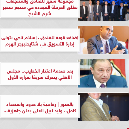
مجموعة سفير للفنادق والمنتجعات
تطلق المرحلة المجددة في منتجع سفير
شرم الشيخ
إضافة قوية للفندق.. إسلام ناجي يتولى
إدارة التسويق في شتايجنبرجر الهرم
بعد صدمة اعتذار الخطيب.. مجلس
الأهلي يتحرك سريعًا بقراره الأول
بالصور | رفاهية بلا حدود واستعداد
كامل.. وليد نبيل العلي يعلن جاهزية...