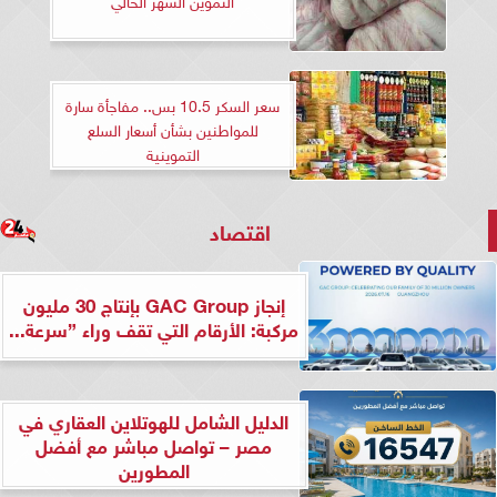
سعر السكر 10.5 بس.. مفاجأة سارة
للمواطنين بشأن أسعار السلع
التموينية
اقتصاد
إنجاز GAC Group بإنتاج 30 مليون
مركبة: الأرقام التي تقف وراء ”سرعة...
الدليل الشامل للهوتلاين العقاري في
مصر – تواصل مباشر مع أفضل
المطورين