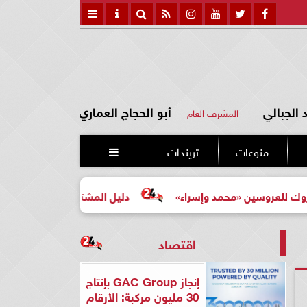
الجبالي
أبو الحجاج العماري
المشرف العام
منوعات
تريندات

وسين «محمد وإسراء»
دليل المشتري لأول مرة لاختيار مشروع
اقتصاد
إنجاز GAC Group بإنتاج
30 مليون مركبة: الأرقام