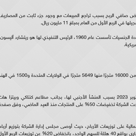
خفاض صافي الربح بسبب تراجع المبيعات مع وجود جزء ثابت من المصاريف
لربع الأول من العام بمبلغ 11 مليون ريال.
دومينوز بيتزا هي سلسلة مطاعم بيتزا أمريكية متعددة الجنسيات تأسست عام 1960، الرئيس التنفيذي لها هو ريتشارد أليسو
ريكية.
واعتبارًا من عام 2018، كان لدى دومينوز ما يقرب من 16000 متجرًا منها 5649 متجرًا في الولايات المتحدة و500
وتعرضت الشركة لحملات مقاطعة عنيفة منذ أكتوبر 2023 بسبب المنشأ الأجنبي لها، بجانب مطاعم كنتاكي وبيتزا ها
وستاربكس وغيرهم، ولتخفيف حدة المقاطعة، طرحت الشركة تخفيضات 50% على المنتجات منذ العيد الماضي، وفق صفح
لمالية على توزيعات الأرباح، حيث أوصى مجلس إدارة الشركة بتوزيع أرباح
نقدية على المساهمين عن الربع الأول من العام الجاري بواقع 40 هللة للسهم الواحد، بانخفاض 20% عن توزيعات الربع ال