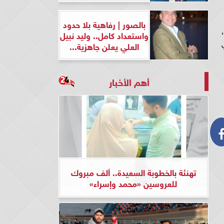
بالصور | رفاهية بلا حدود
واستعداد كامل.. وليد نبيل
في
العلي يعلن جاهزية...
أهم الأخبار
تهنئة بالخطوبة السعيدة.. ألف مبروك
للعروسين «محمد وإسراء»