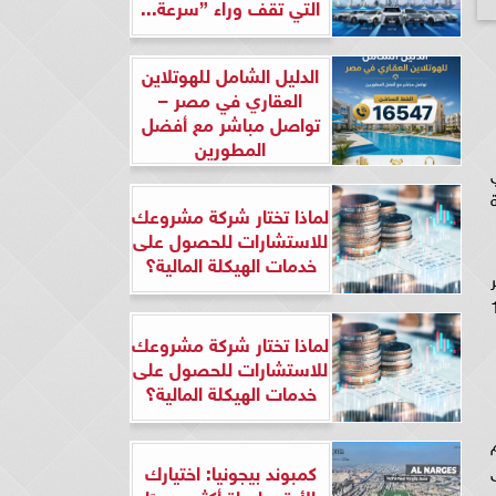
التي تقف وراء ”سرعة...
الدليل الشامل للهوتلاين
العقاري في مصر –
تواصل مباشر مع أفضل
المطورين
ي
ة
لماذا تختار شركة مشروعك
للاستشارات للحصول على
خدمات الهيكلة المالية؟
ة 13.86 مليون ريال (172
لماذا تختار شركة مشروعك
للاستشارات للحصول على
خدمات الهيكلة المالية؟
ام
ى
كمبوند بيجونيا: اختيارك
الأرقى لحياة أكثر هدوءًا