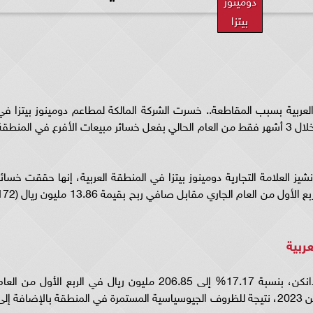
دومينوز
بيتزا
ون جنيه في الدول العربية بسبب المقاطعة.. خسرت الشركة المالكة لمطاعم دومينوز بيتزا ف
المنطقة العربية ودانكن ما يعادل 222 مليون جنيه خلال 3 أشهر فقط من العام الحالي بفعل خسائر مبيعات الأفرع في المنطق
نشيز العلامة التجارية دومينوز بيتزا في المنطقة العربية، إنها حققت خسائر
بقيمة 17.7 مليون ريال (221.2 مليون جنيه) في الربع الأول من العام الجاري مقابل صافي ربح بقيم
ربية
وهبطت إيرادات الشركة التي تدير دومينوز بيتزا ودانكن، بنسبة 17.17% إلى 206.85 مليون ريال في الربع الأول من الع
الجاري مقابل 249.47 مليون ريال في الربع الأول من 2023، نتيجة للظروف الجيوسياسية المستمرة في المنطقة بالإضافة إل