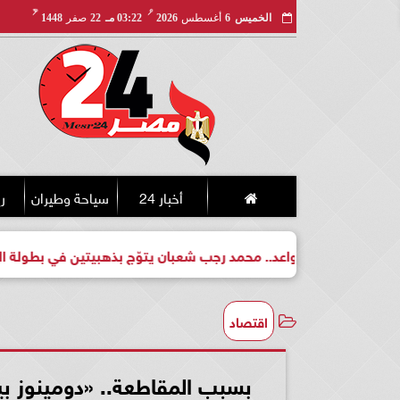
مـ
هـ
الخميس
6
أغسطس
2026
03:22 مـ
22
صفر
1448
أخبار 24
سياحة وطيران
ري
ت لبطل واعد.. محمد رجب شعبان يتوّج بذهبيتين في بطولة الجمهورية
اقتصاد
بسبب المقاطعة.. «دومينوز بيتزا» تخسر 222 مليون جني