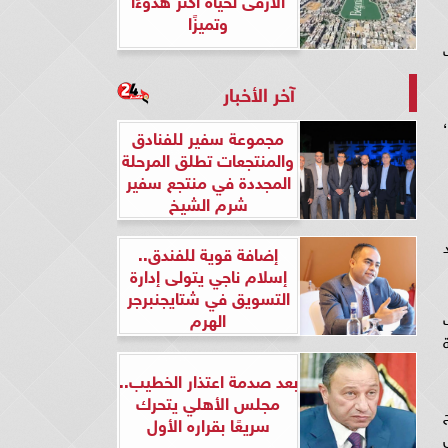
وتميزًا
آخر الأخبار
ن،
مجموعة سفير للفنادق
والمنتجعات تطلق المرحلة
المجددة في منتجع سفير
شرم الشيخ
1 في الهند
إضافة قوية للفندق..
إسلام ناجي يتولى إدارة
التسويق في شتايجنبرجر
ت
الهرم
ة
بعد صدمة اعتذار الخطيب..
مجلس الأهلي يتحرك
سريعًا بقراره الأول
أول